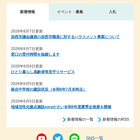
新着情報
イベント・募集
入札
新
2026年8月7日更新
加西市議会議員の加西市職員に対するハラスメント事案について
着
情
2026年8月7日更新
窓口の受付時間を短縮します
報
2026年8月6日更新
ひとり暮らし高齢者等見守りサービス
2026年8月5日更新
統合中学校の建設状況（令和8年7月末時点）
2026年8月5日更新
地域活性化拠点施設soraかさい令和8年度夏季企画展を開催
新着情報の一覧
新着情報のRSS
SNS一覧