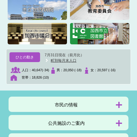
7月31日現在（前月比）
ひとの動き
町別毎月末人口
人口：
40,647(-34)
男：
20,050 (-18)
女：
20,597 (-16)
世帯：
18,826 (10)
市民の
情報
公共施設の
ご案内