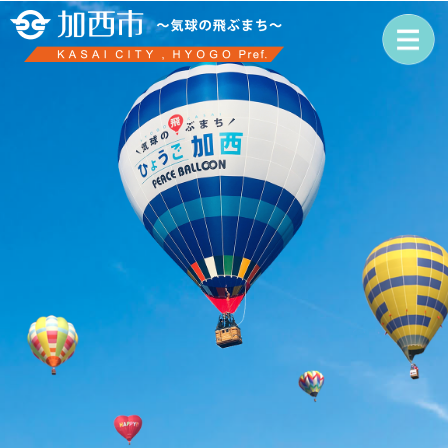
ペ
メ
ー
ニ
ジ
ュ
の
ー
先
を
頭
飛
で
ば
す
し
。
て
本
文
へ