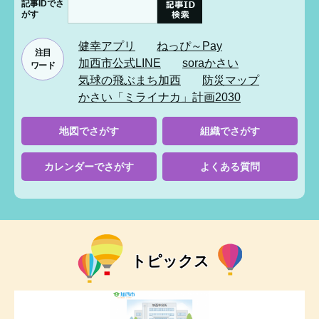
記事IDでさ
e
がす
カ
ス
健幸アプリ
ねっぴ～Pay
注目
タ
加西市公式LINE
soraかさい
ワード
ム
気球の飛ぶまち加西
防災マップ
検
かさい「ミライナカ」計画2030
索
地図でさがす
組織でさがす
カレンダーでさがす
よくある質問
トピックス