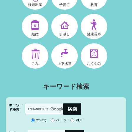
妊娠出産
子育て
教育
結婚
引越し
健康長寿
ごみ
上下水道
おくやみ
キーワード検索
キーワー
G
ド検索
o
o
すべて
ページ
PDF
g
l