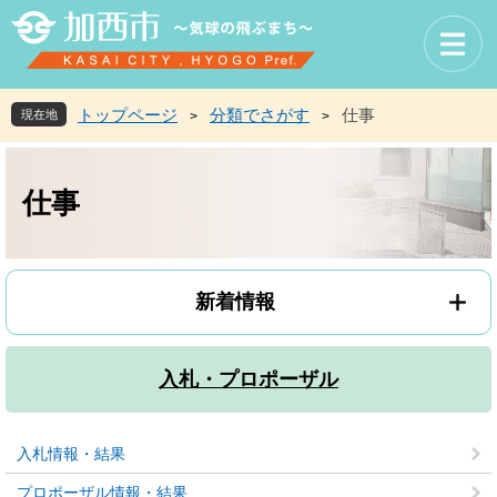
ペ
メ
ー
ニ
ジ
ュ
の
ー
先
を
トップページ
分類でさがす
仕事
現在地
>
>
頭
飛
で
ば
本
す
し
文
仕事
。
て
本
文
へ
新着情報
入札・プロポーザル
入札情報・結果
プロポーザル情報・結果