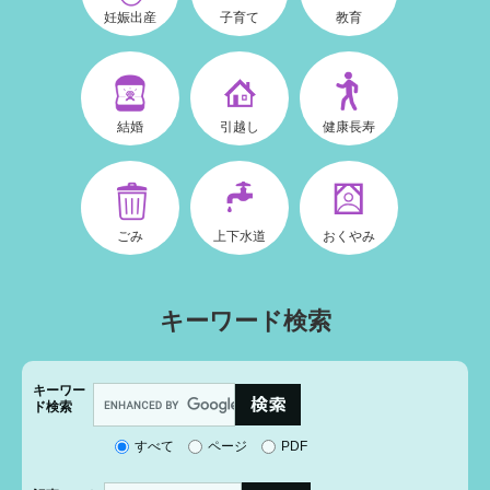
妊娠出産
子育て
教育
結婚
引越し
健康長寿
ごみ
上下水道
おくやみ
キーワード検索
キーワー
G
ド検索
o
o
すべて
ページ
PDF
g
l