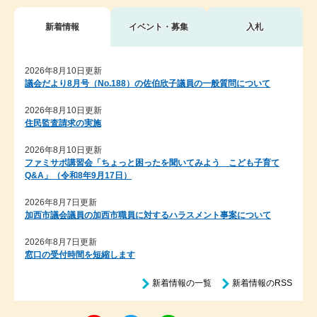
新着情報
イベント・募集
入札
新
2026年8月10日更新
議会だより8月号（No.188）の佐伯欣子議員の一般質問について
着
情
2026年8月10日更新
住民監査請求の実施
報
2026年8月10日更新
ファミサポ講習会「ちょっと困ったを聞いてみよう こども子育て
Q&A」（令和8年9月17日）
2026年8月7日更新
加西市議会議員の加西市職員に対するハラスメント事案について
2026年8月7日更新
窓口の受付時間を短縮します
新着情報の一覧
新着情報のRSS