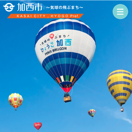
ペ
メ
ー
ニ
ジ
ュ
の
ー
先
を
頭
飛
で
ば
す
し
。
て
本
文
へ