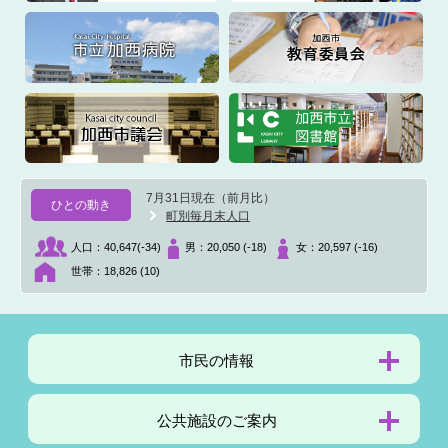
7月31日現在（前月比）
ひとの動き
町別毎月末人口
人口：
40,647(-34)
男：
20,050 (-18)
女：
20,597 (-16)
世帯：
18,826 (10)
市民の
情報
公共施設の
ご案内