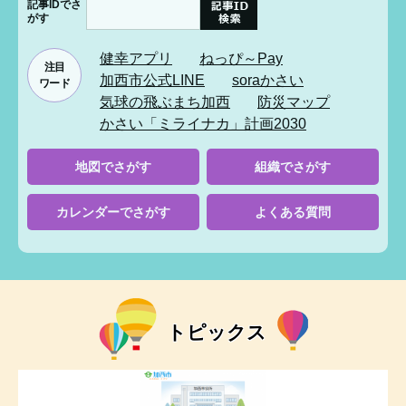
記事IDでさ
e
がす
カ
ス
健幸アプリ
ねっぴ～Pay
注目
タ
加西市公式LINE
soraかさい
ワード
ム
気球の飛ぶまち加西
防災マップ
検
かさい「ミライナカ」計画2030
索
地図でさがす
組織でさがす
カレンダーでさがす
よくある質問
トピックス