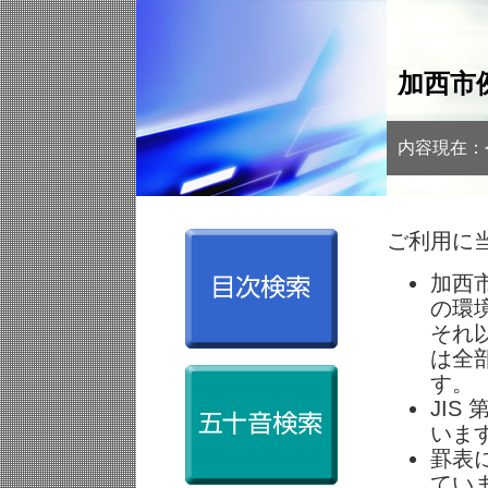
加西市
内容現在：
ご利用に
加西市
の環
それ
は全
す。
JI
いま
罫表
てい