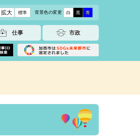
拡大
背景色の変更
標準
白
黒
青
仕事
市政