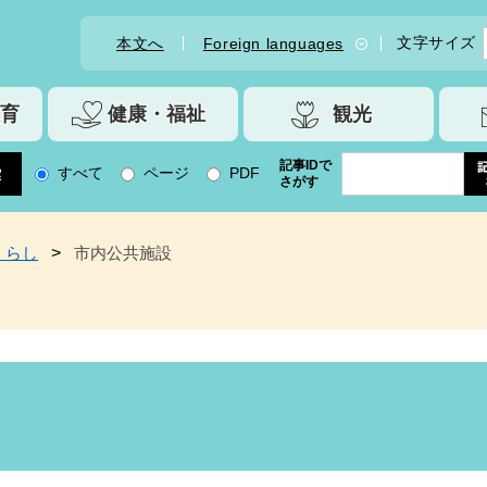
文字サイズ
本文へ
Foreign languages
育
健康・福祉
観光
記事IDで
すべて
ページ
PDF
さがす
くらし
>
市内公共施設