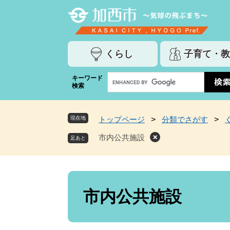
ペ
メ
ー
ニ
ジ
ュ
の
ー
くらし
子育て・教
先
を
頭
飛
G
キーワード
で
ば
検索
o
す
し
o
。
て
g
本
現在地
トップページ
>
分類でさがす
>
l
文
e
市内公共施設
へ
カ
ス
タ
ム
本
検
文
市内公共施設
索