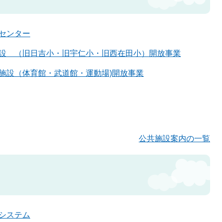
センター
設 （旧日吉小・旧宇仁小・旧西在田小）開放事業
施設（体育館・武道館・運動場)開放事業
公共施設案内の一覧
システム