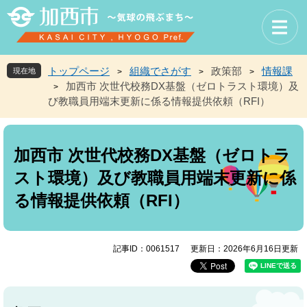
ペ
メ
ー
ニ
ジ
ュ
の
ー
先
を
トップページ
組織でさがす
政策部
情報課
現在地
>
>
>
頭
飛
加西市 次世代校務DX基盤（ゼロトラスト環境）及
>
で
ば
び教職員用端末更新に係る情報提供依頼（RFI）
す
し
。
て
本
本
文
文
加西市 次世代校務DX基盤（ゼロトラ
へ
スト環境）及び教職員用端末更新に係
る情報提供依頼（RFI）
記事ID：0061517
更新日：2026年6月16日更新