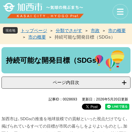
ペ
メ
ー
ニ
ジ
ュ
の
ー
先
を
トップページ
分類でさがす
市政
市の概要
現在地
>
>
>
頭
飛
市の概要
持続可能な開発目標（SDGs）
>
>
で
ば
す
し
本
。
て
文
本
持続可能な開発目標（SDGs）
文
へ
ページ内目次
記事ID：0028693
更新日：2026年5月20日更新
加西市は､SDGsの推進を地球規模での貢献といった視点だけでなく､
掲げられているすべての目標が市民の暮らしをよりよいものとし､加