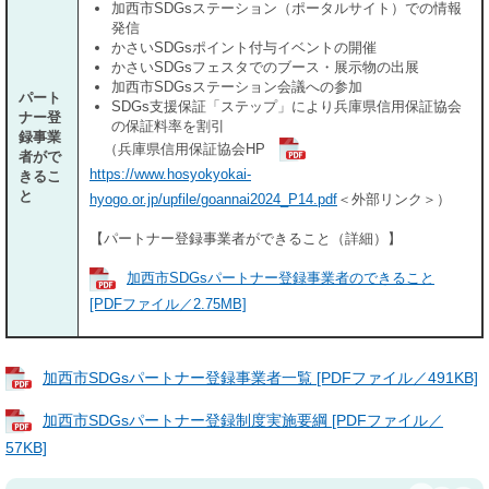
加西市SDGsステーション（ポータルサイト）での情報
発信
かさいSDGsポイント付与イベントの開催
かさいSDGsフェスタでのブース・展示物の出展
加西市SDGsステーション会議への参加
パート
SDGs支援保証「ステップ」により兵庫県信用保証協会
ナー登
の保証料率を割引
録事業
（兵庫県信用保証協会HP
者がで
https://www.hosyokyokai-
きるこ
と
hyogo.or.jp/upfile/goannai2024_P14.pdf
＜外部リンク＞
）
【パートナー登録事業者ができること（詳細）】
加西市SDGsパートナー登録事業者のできること
[PDFファイル／2.75MB]
加西市SDGsパートナー登録事業者一覧 [PDFファイル／491KB]
加西市SDGsパートナー登録制度実施要綱 [PDFファイル／
57KB]