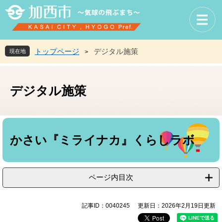
ペ
メ
ー
ニ
ジ
ュ
の
ー
先
を
トップページ
デジタル施策
現在地
>
頭
飛
で
ば
す
し
デジタル施策
。
て
本
文
へ
本
文
かさい『ミライナカ』くらしラボ
ページ内目次
記事ID：0040245
更新日：2026年2月19日更新