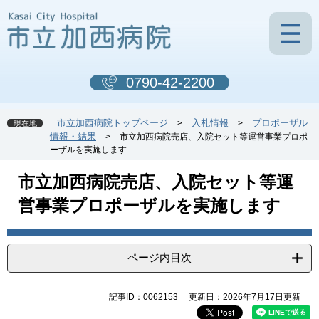
ペ
メ
ー
ニ
ジ
ュ
の
ー
先
を
0790-42-2200
頭
飛
で
ば
す
し
市立加西病院トップページ
入札情報
プロポーザル
>
>
現在地
。
て
情報・結果
>
市立加西病院売店、入院セット等運営事業プロポ
本
ーザルを実施します
文
へ
本
市立加西病院売店、入院セット等運
文
営事業プロポーザルを実施します
ページ内目次
記事ID：0062153
更新日：2026年7月17日更新