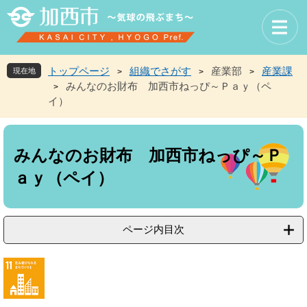
ペ
メ
ー
ニ
ジ
ュ
の
ー
先
を
トップページ
組織でさがす
産業部
産業課
現在地
>
>
>
頭
飛
みんなのお財布 加西市ねっぴ～Ｐａｙ（ペ
>
で
ば
イ）
す
し
。
て
本
本
文
文
みんなのお財布 加西市ねっぴ～Ｐ
へ
ａｙ（ペイ）
ページ内目次