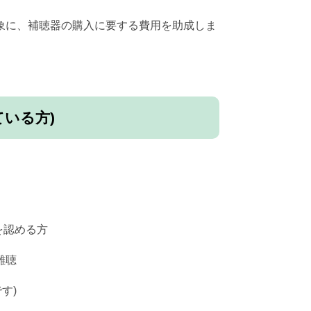
象に、補聴器の購入に要する費用を助成しま
ている方)
を認める方
難聴
す)