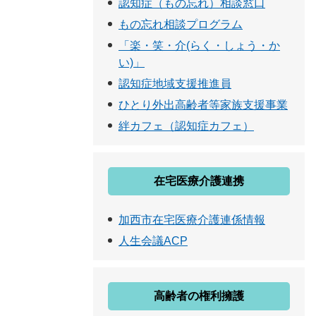
認知症（もの忘れ）相談窓口
もの忘れ相談プログラム
「楽・笑・介(らく・しょう・か
い)」
認知症地域支援推進員
ひとり外出高齢者等家族支援事業
絆カフェ（認知症カフェ）
在宅医療介護連携
加西市在宅医療介護連係情報
人生会議ACP
高齢者の権利擁護