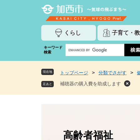
ペ
メ
ー
ニ
ジ
ュ
の
ー
くらし
子育て・教
先
を
頭
飛
G
キーワード
で
ば
検索
o
す
し
o
。
て
g
本
現在地
トップページ
>
分類でさがす
>
l
文
e
補聴器の購入費を助成します
へ
カ
ス
タ
ム
検
索
高齢者福祉