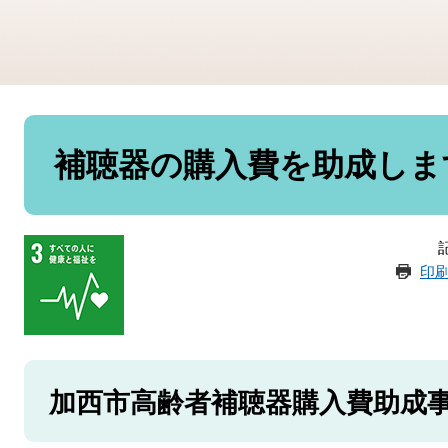
本
文
補聴器の購入費を助成しま
記
印
加西市高齢者補聴器購入費助成