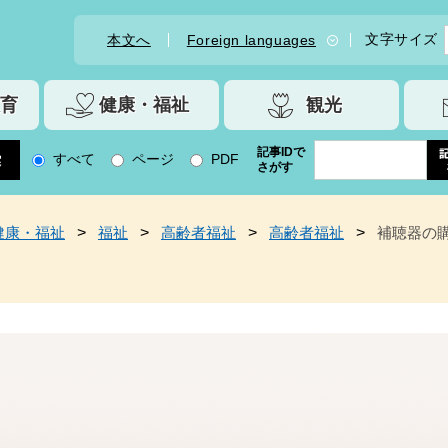
文字サイズ
本文へ
Foreign languages
育
健康・福祉
観光
記事IDで
すべて
ページ
PDF
さがす
健康・福祉
>
福祉
>
高齢者福祉
>
高齢者福祉
>
補聴器の