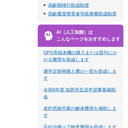
高齢期移行助成制度
高齢重度障害者等医療費助成制度
AI（人工知能）は
こんなページをおすすめします
GPS等端末機の購入または貸与にか
かる費用を助成します
通学定期券購入費の一部を助成しま
す
令和8年度 加西市生涯学習事業補助
金
老朽危険空家の解体費用を補助しま
す
不妊治療ペア検査費用を助成します