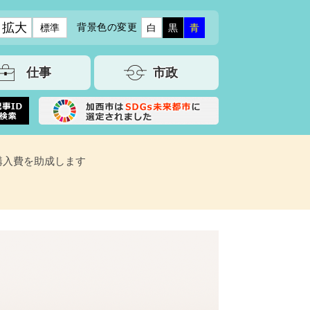
拡大
背景色の変更
標準
白
黒
青
仕事
市政
購入費を助成します