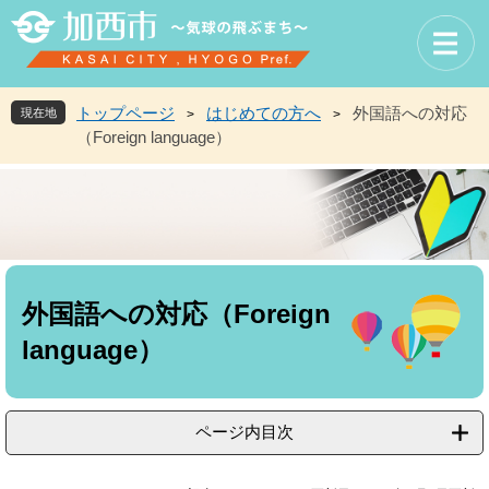
ペ
メ
ー
ニ
ジ
ュ
の
ー
先
を
トップページ
はじめての方へ
外国語への対応
現在地
>
>
頭
飛
（Foreign language）
で
ば
す
し
。
て
本
文
へ
本
文
外国語への対応（Foreign
language）
ページ内目次