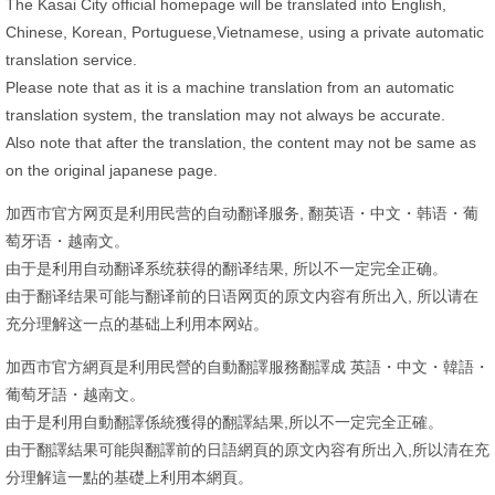
The Kasai City official homepage will be translated into English,
Chinese, Korean, Portuguese,Vietnamese, using a private automatic
translation service.
Please note that as it is a machine translation from an automatic
translation system, the translation may not always be accurate.
Also note that after the translation, the content may not be same as
on the original japanese page.
加西市官方网页是利用民营的自动翻译服务, 翻英语・中文・韩语・葡
萄牙语・越南文。
由于是利用自动翻译系统获得的翻译结果, 所以不一定完全正确。
由于翻译结果可能与翻译前的日语网页的原文内容有所出入, 所以请在
充分理解这一点的基础上利用本网站。
加西市官方網頁是利用民營的自動翻譯服務翻譯成 英語・中文・韓語・
葡萄牙語・越南文。
由于是利用自動翻譯係統獲得的翻譯結果,所以不一定完全正確。
由于翻譯結果可能與翻譯前的日語網頁的原文內容有所出入,所以清在充
分理解這一點的基礎上利用本網頁。