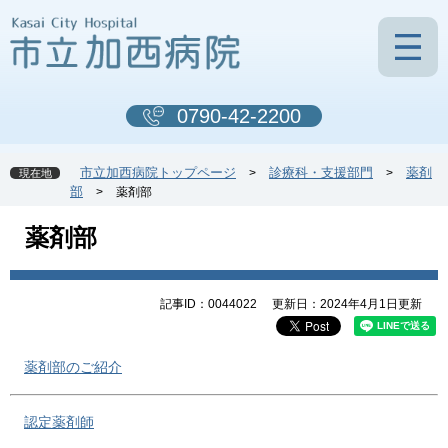
ペ
メ
ー
ニ
ジ
ュ
の
ー
先
を
0790-42-2200
頭
飛
で
ば
す
し
市立加西病院トップページ
診療科・支援部門
薬剤
>
>
現在地
。
て
部
>
薬剤部
本
文
本
薬剤部
へ
文
記事ID：0044022
更新日：2024年4月1日更新
薬剤部のご紹介
認定薬剤師