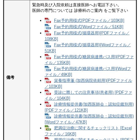
緊急時及び入院依頼は直接医師へお電話下さい。
医師の専門については 診療科のご案内 をご覧下さい
Fax予約用様式[PDFファイル／103KB]
Fax予約用様式[Wordファイル／51KB]
Fax予約用様式(循環器用)[PDFファイル／
108KB]
Fax予約用様式(循環器用)[Wordファイル／
51KB]
Fax予約用様式(糖尿病連携パス用)[PDFファ
イル／135KB]
Fax予約用様式(糖尿病連携パス用)[Wordフ
ァイル／49KB]
備考
栄養指導箋 (加西病院依頼用)[PDFファイル
／103KB]
受診に際しての注意事項(患者用) [PDFファ
イル／104KB]
診療情報提供書(加西医師会：認知症鑑別用)
[PDFファイル／121KB]
診療情報提供書(加西医師会：認知症鑑別用)
[Wordファイル／47KB]
肥満症治療に関するチェックリスト [Excel
ファイル／16KB]
肥満症治療に関するチェックリスト [PDFフ