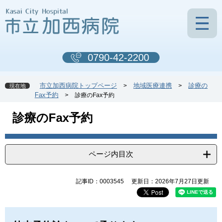
ペ
メ
ー
ニ
ジ
ュ
の
ー
先
を
0790-42-2200
頭
飛
で
ば
す
し
市立加西病院トップページ
地域医療連携
診療の
>
>
現在地
。
て
Fax予約
>
診療のFax予約
本
文
本
診療のFax予約
へ
文
ページ内目次
記事ID：0003545
更新日：2026年7月27日更新