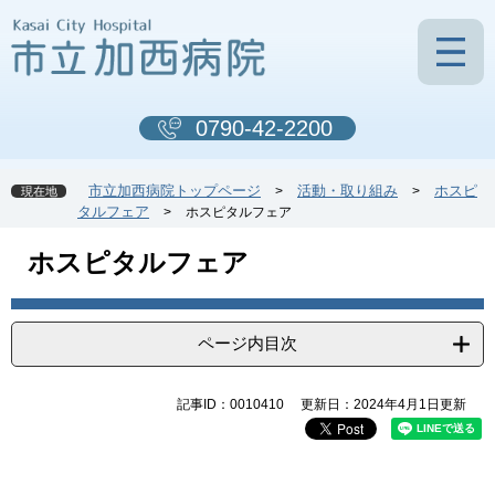
ペ
メ
ー
ニ
ジ
ュ
の
ー
先
を
0790-42-2200
頭
飛
で
ば
す
し
市立加西病院トップページ
活動・取り組み
ホスピ
>
>
現在地
。
て
タルフェア
>
ホスピタルフェア
本
文
本
ホスピタルフェア
へ
文
ページ内目次
記事ID：0010410
更新日：2024年4月1日更新