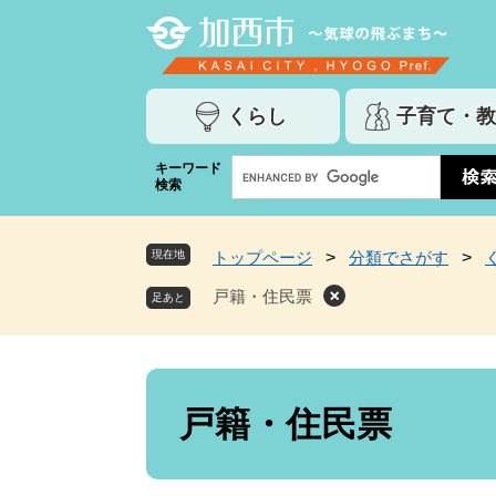
ペ
メ
ー
ニ
ジ
ュ
の
ー
くらし
子育て・教
先
を
頭
飛
G
キーワード
で
ば
検索
o
す
し
o
。
て
g
本
現在地
トップページ
>
分類でさがす
>
l
文
e
戸籍・住民票
へ
カ
ス
タ
ム
本
検
文
戸籍・住民票
索