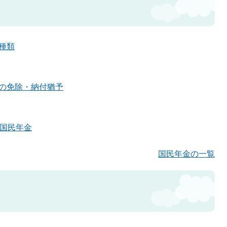
種類
の免除・納付猶予
ら国民年金
国民年金の一覧