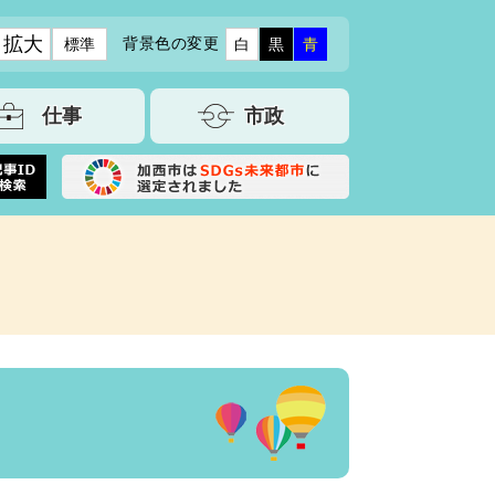
拡大
背景色の変更
標準
白
黒
青
仕事
市政