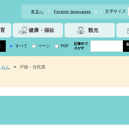
文字サイズ
本文へ
Foreign languages
育
健康・福祉
観光
記事IDで
すべて
ページ
PDF
さがす
くらし
>
戸籍・住民票