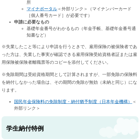
所
マイナポータル
＜外部リンク＞
（マイナンバーカード
［個人番号カード］が必要です）
申請に必要なもの
基礎年金番号がわかるもの（年金手帳、基礎年金番号通
知書など）
※失業したこと等により申請を行うときで、雇用保険の被保険者であ
った方は、失業した事実が確認できる雇用保険受給資格者証または雇
用保険被保険者離職票等のコピーを添付してください。
※免除期間は受給資格期間として計算されますが、一部免除の保険料
を納付しなかった場合は、その期間の免除が無効（未納と同じ）にな
ります。
国民年金保険料の免除制度・納付猶予制度（日本年金機構）
＜
外部リンク＞
学生納付特例