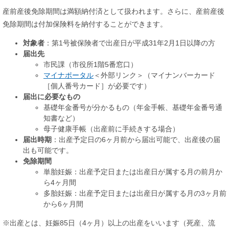
産前産後免除期間は満額納付済として扱われます。さらに、産前産後
免除期間は付加保険料を納付することができます。
対象者
：第1号被保険者で出産日が平成31年2月1日以降の方
届出先
市民課（市役所1階5番窓口）
マイナポータル
＜外部リンク＞
（マイナンバーカード
［個人番号カード］が必要です）
届出に必要なもの
基礎年金番号が分かるもの（年金手帳、基礎年金番号通
知書など）
母子健康手帳（出産前に手続きする場合）
届出時期
：出産予定日の6ヶ月前から届出可能で、出産後の届
出も可能です。
免除期間
単胎妊娠：出産予定日または出産日が属する月の前月か
ら4ヶ月間
多胎妊娠：出産予定日または出産日が属する月の3ヶ月前
から6ヶ月間
※出産とは、妊娠85日（4ヶ月）以上の出産をいいます（死産、流