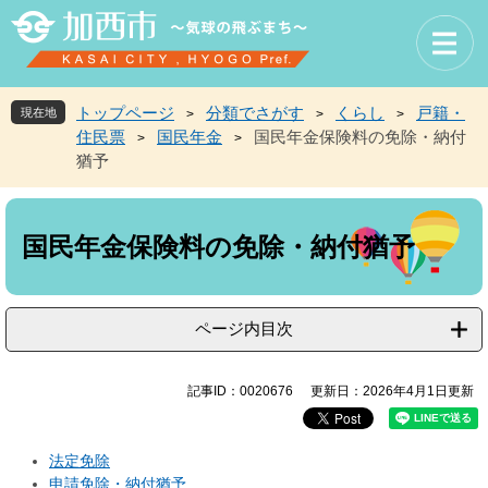
ペ
メ
ー
ニ
ジ
ュ
の
ー
先
を
トップページ
分類でさがす
くらし
戸籍・
現在地
>
>
>
頭
飛
住民票
国民年金
国民年金保険料の免除・納付
>
>
で
ば
猶予
す
し
。
て
本
本
文
文
国民年金保険料の免除・納付猶予
へ
ページ内目次
記事ID：0020676
更新日：2026年4月1日更新
法定免除
申請免除・納付猶予