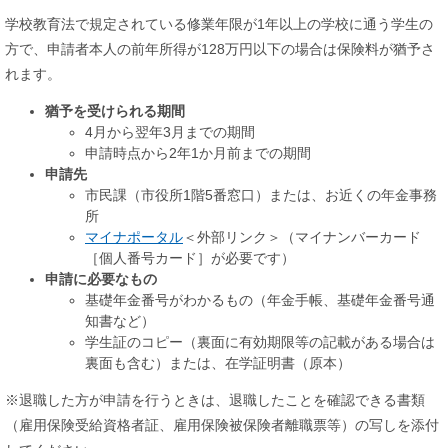
学校教育法で規定されている修業年限が1年以上の学校に通う学生の
方で、申請者本人の前年所得が128万円以下の場合は保険料が猶予さ
れます。
猶予を受けられる期間
4月から翌年3月までの期間
申請時点から2年1か月前までの期間
申請先
市民課（市役所1階5番窓口）​​または、お近くの年金事務
所
マイナポータル
＜外部リンク＞
（マイナンバーカード
［個人番号カード］が必要です）
申請に必要なもの
基礎年金番号がわかるもの（年金手帳、基礎年金番号通
知書など）
学生証のコピー（裏面に有効期限等の記載がある場合は
裏面も含む）または、在学証明書（原本）
※退職した方が申請を行うときは、退職したことを確認できる書類
（雇用保険受給資格者証、雇用保険被保険者離職票等）の写しを添付