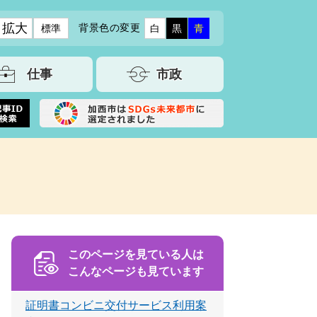
拡大
背景色の変更
標準
白
黒
青
仕事
市政
このページを見ている人は
こんなページも見ています
証明書コンビニ交付サービス利用案