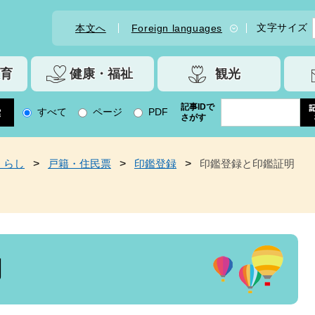
文字サイズ
本文へ
Foreign languages
育
健康・福祉
観光
記事IDで
すべて
ページ
PDF
さがす
くらし
>
戸籍・住民票
>
印鑑登録
>
印鑑登録と印鑑証明
明