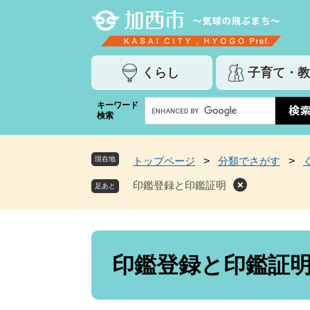
ペ
メ
ー
ニ
ジ
ュ
の
ー
くらし
子育て・教
先
を
頭
飛
G
キーワード
で
ば
検索
o
す
し
o
。
て
g
本
現在地
トップページ
>
分類でさがす
>
l
文
e
印鑑登録と印鑑証明
へ
カ
ス
タ
ム
本
検
文
印鑑登録と印鑑証
索