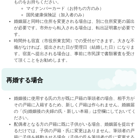
ものをお持ちください。
マイナンバーカード（お持ちの方のみ）
国民健康保険証（加入者のみ）
婚姻届と同時に住所を変更される場合は、別に住所変更の届出
が必要です。市外から転入される場合は、転出証明書が必要で
す。
時間外も宿直（市役所東玄関）での受付ができます。大きな不
備がなければ、提出された日が受理日（結婚した日）になりま
す。宿直へ提出される場合は、事前に市民課で書類審査を受け
て頂くことをお勧めします。
再婚する場合
婚姻後に使用する氏の方が既に戸籍の筆頭者の場合、相手方が
その戸籍に入籍するため、新しく戸籍は作られません。婚姻届
の「(5)婚姻後の夫婦の氏・新しい本籍」は空欄にしておいてく
ださい。
配偶者となる方の戸籍に既に子供がいる場合、婚姻届を提出す
るだけでは、子供の戸籍・氏に変更はありません。筆頭者の戸
籍に子供を移動させる場合（子供の氏を筆頭者の氏に変更する