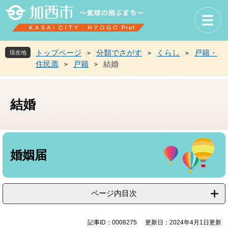
ペ
メ
ー
ニ
ジ
ュ
の
ー
先
を
トップページ
分類でさがす
くらし
戸籍・
現在地
>
>
>
頭
飛
住民票
戸籍
結婚
>
>
で
ば
す
し
。
て
結婚
本
文
へ
本
文
婚姻届
ページ内目次
記事ID：0008275
更新日：2024年4月1日更新