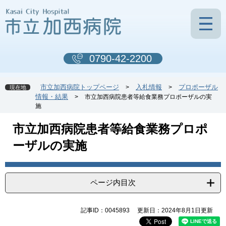
ペ
メ
ー
ニ
ジ
ュ
の
ー
先
を
0790-42-2200
頭
飛
で
ば
す
し
市立加西病院トップページ
入札情報
プロポーザル
>
>
現在地
。
て
情報・結果
>
市立加西病院患者等給食業務プロポーザルの実
本
施
文
へ
本
市立加西病院患者等給食業務プロポ
文
ーザルの実施
ページ内目次
記事ID：0045893
更新日：2024年8月1日更新