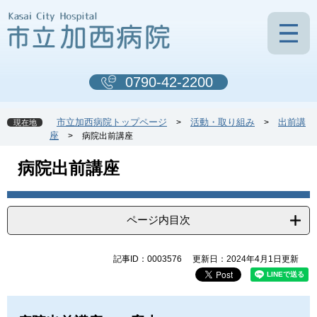
ペ
メ
ー
ニ
ジ
ュ
の
ー
先
を
0790-42-2200
頭
飛
で
ば
す
し
市立加西病院トップページ
活動・取り組み
出前講
>
>
現在地
。
て
座
>
病院出前講座
本
文
本
病院出前講座
へ
文
ページ内目次
記事ID：0003576
更新日：2024年4月1日更新