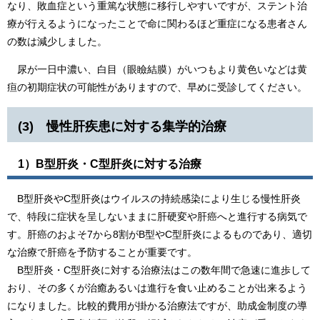
なり、敗血症という重篤な状態に移行しやすいですが、ステント治
療が行えるようになったことで命に関わるほど重症になる患者さん
の数は減少しました。​
尿が一日中濃い、白目（眼瞼結膜）がいつもより黄色いなどは黄
疸の初期症状の可能性がありますので、早めに受診してください。​
(3) 慢性肝疾患に対する集学的治療
1）B型肝炎・C型肝炎に対する治療
B型肝炎やC型肝炎はウイルスの持続感染により生じる慢性肝炎
で、特段に症状を呈しないままに肝硬変や肝癌へと進行する病気で
す。肝癌のおよそ7から8割がB型やC型肝炎によるものであり、適切
な治療で肝癌を予防することが重要です。
B型肝炎・C型肝炎に対する治療法はこの数年間で急速に進歩して
おり、その多くが治癒あるいは進行を食い止めることが出来るよう
になりました。比較的費用が掛かる治療法ですが、助成金制度の導