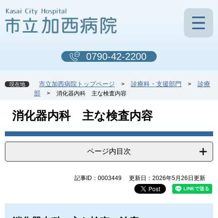
ペ
メ
ー
ニ
ジ
ュ
の
ー
先
を
0790-42-2200
頭
飛
で
ば
す
し
市立加西病院トップページ
診療科・支援部門
診療
>
>
現在地
。
て
部
>
消化器内科 主な検査内容
本
文
本
消化器内科 主な検査内容
へ
文
ページ内目次
記事ID：0003449
更新日：2026年5月26日更新