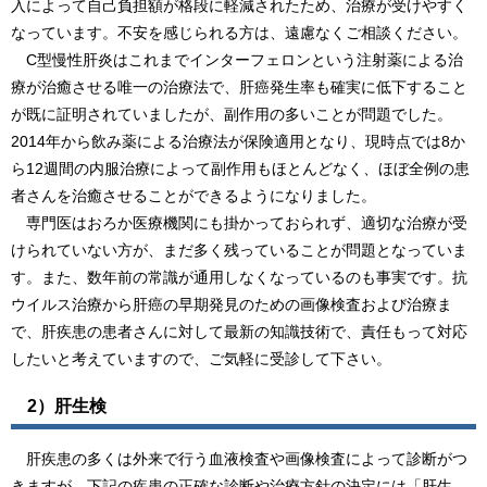
入によって自己負担額が格段に軽減されたため、治療が受けやすく
なっています。不安を感じられる方は、遠慮なくご相談ください。
C型慢性肝炎はこれまでインターフェロンという注射薬による治
療が治癒させる唯一の治療法で、肝癌発生率も確実に低下すること
が既に証明されていましたが、副作用の多いことが問題でした。
2014年から飲み薬による治療法が保険適用となり、現時点では8か
ら12週間の内服治療によって副作用もほとんどなく、ほぼ全例の患
者さんを治癒させることができるようになりました。
専門医はおろか医療機関にも掛かっておられず、適切な治療が受
けられていない方が、まだ多く残っていることが問題となっていま
す。また、数年前の常識が通用しなくなっているのも事実です。抗
ウイルス治療から肝癌の早期発見のための画像検査および治療ま
で、肝疾患の患者さんに対して最新の知識技術で、責任もって対応
したいと考えていますので、ご気軽に受診して下さい。
2）肝生検
肝疾患の多くは外来で行う血液検査や画像検査によって診断がつ
きますが、下記の疾患の正確な診断や治療方針の決定には「肝生