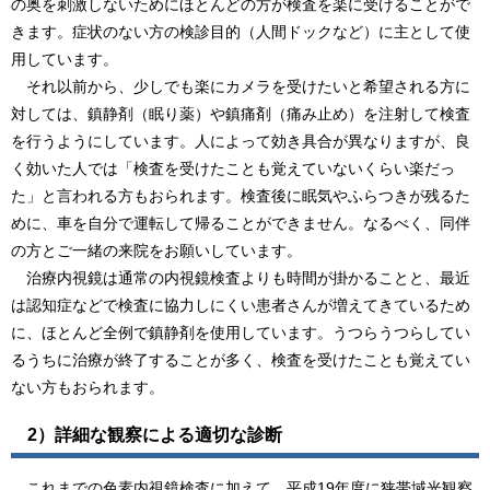
の奥を刺激しないためにほとんどの方が検査を楽に受けることがで
きます。症状のない方の検診目的（人間ドックなど）に主として使
用しています。
それ以前から、少しでも楽にカメラを受けたいと希望される方に
対しては、鎮静剤（眠り薬）や鎮痛剤（痛み止め）を注射して検査
を行うようにしています。人によって効き具合が異なりますが、良
く効いた人では「検査を受けたことも覚えていないくらい楽だっ
た」と言われる方もおられます。検査後に眠気やふらつきが残るた
めに、車を自分で運転して帰ることができません。なるべく、同伴
の方とご一緒の来院をお願いしています。
治療内視鏡は通常の内視鏡検査よりも時間が掛かることと、最近
は認知症などで検査に協力しにくい患者さんが増えてきているため
に、ほとんど全例で鎮静剤を使用しています。うつらうつらしてい
るうちに治療が終了することが多く、検査を受けたことも覚えてい
ない方もおられます。
2）詳細な観察による適切な診断
これまでの色素内視鏡検査に加えて、平成19年度に狭帯域光観察