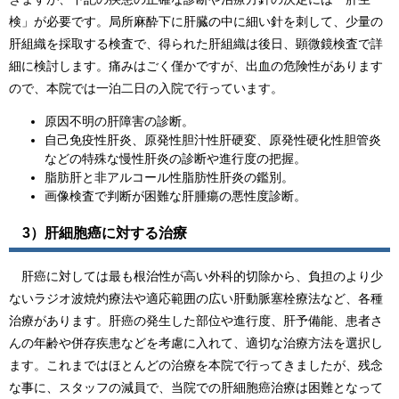
検」が必要です。局所麻酔下に肝臓の中に細い針を刺して、少量の
肝組織を採取する検査で、得られた肝組織は後日、顕微鏡検査で詳
細に検討します。痛みはごく僅かですが、出血の危険性があります
ので、本院では一泊二日の入院で行っています。
原因不明の肝障害の診断。
自己免疫性肝炎、原発性胆汁性肝硬変、原発性硬化性胆管炎
などの特殊な慢性肝炎の診断や進行度の把握。
脂肪肝と非アルコール性脂肪性肝炎の鑑別。
画像検査で判断が困難な肝腫瘍の悪性度診断。
3）肝細胞癌に対する治療
肝癌に対しては最も根治性が高い外科的切除から、負担のより少
ないラジオ波焼灼療法や適応範囲の広い肝動脈塞栓療法など、各種
治療があります。肝癌の発生した部位や進行度、肝予備能、患者さ
んの年齢や併存疾患などを考慮に入れて、適切な治療方法を選択し
ます。これまではほとんどの治療を本院で行ってきましたが、残念
な事に、スタッフの減員で、当院での肝細胞癌治療は困難となって