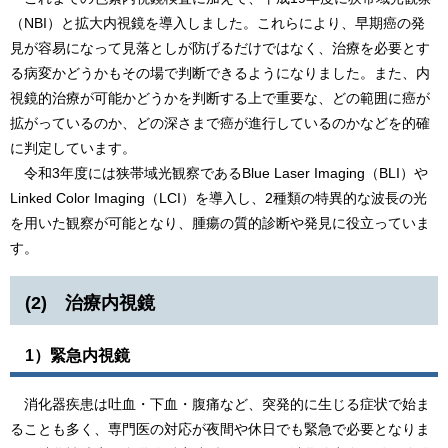
（NBI）と拡大内視鏡を導入しました。これらにより、早期癌の発
見が容易になって見落としが防げるだけではなく、治療を必要とす
る病変かどうかもその場で判断できるようになりました。また、内
視鏡的治療が可能かどうかを判断する上で重要な、どの範囲に癌が
拡がっているのか、どの深さまで癌が進行しているのかなどを的確
に判定しています。
​ 令和3年度には狭帯域光観察であるBlue Laser Imaging（BLI）や
Linked Color Imaging（LCI）を導入し、2種類の特異的な波長の光
を用いた観察が可能となり、腫瘍の質的診断や発見に役立っていま
す。
(2) 治療内視鏡
1）緊急内視鏡
消化器疾患は吐血・下血・腹痛など、突発的に生じる症状で始ま
ることも多く、専門医の対応が夜間や休日でも緊急で必要となりま