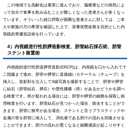
この地域でも高齢化は着実に進んでおり、脳梗塞などの病気によ
って自分で食事を飲み込むことが難しくなった患者さんが多くなっ
ています。そういった経口摂取が困難な患者さんに対しては、ご本
人や家族の方の希望を確認した上で、栄養状態改善を目的とした内
視鏡的胃瘻造設術を行っています。
4）
内視鏡逆行性胆膵造影検査、胆管結石採石術、胆管
ステント留置術
内視鏡的逆行性胆道膵管造影(ERCP)は、内視鏡を口から入れて十
二指腸まで進め、胆管や膵管に直接細いカテーテル（チューブ）を
挿入し、造影剤を注入してX線写真を撮影することで、胆管や膵管
に結石（胆管結石、膵石）や悪性腫瘍（癌）があるかどうかを調べ
る検査です。癌が疑われる場合には、胆管や膵管の細胞を採取し病
理検査を行います。胆管結石が見つかった場合、除去することがで
きます。胆管に狭窄がある場合、ステントと言うプラスティックや
金属の管を胆管に挿入して、消化液である胆汁の流れを回復させる
ことができます。胆汁の流れが悪くなると細菌感染が起こりやすく