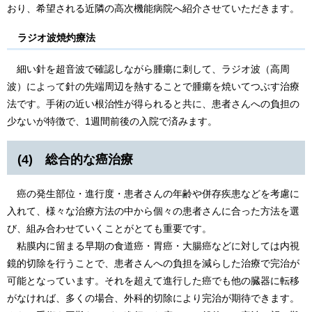
おり、希望される近隣の高次機能病院へ紹介させていただきます。
ラジオ波焼灼療法
細い針を超音波で確認しながら腫瘍に刺して、ラジオ波（高周
波）によって針の先端周辺を熱することで腫瘍を焼いてつぶす治療
法です。手術の近い根治性が得られると共に、患者さんへの負担の
少ないが特徴で、1週間前後の入院で済みます。
(4) 総合的な癌治療
癌の発生部位・進行度・患者さんの年齢や併存疾患などを考慮に
入れて、様々な治療方法の中から個々の患者さんに合った方法を選
び、組み合わせていくことがとても重要です。
粘膜内に留まる早期の食道癌・胃癌・大腸癌などに対しては内視
鏡的切除を行うことで、患者さんへの負担を減らした治療で完治が
可能となっています。それを超えて進行した癌でも他の臓器に転移
がなければ、多くの場合、外科的切除により完治が期待できます。