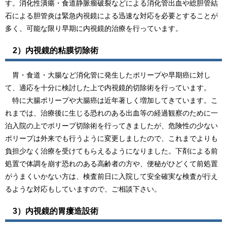
す。消化性潰瘍・食道静脈瘤破裂などによる消化管出血や総胆管結
石による胆管炎は緊急内視鏡による迅速な対応を必要とすることが
多く、可能な限り早期に内視鏡的治療を行っています。
2）内視鏡的粘膜切除術
胃・食道・大腸など消化管に発生したポリープや早期癌に対し
て、適応を十分に検討した上で内視鏡的切除術を行っています。
特に大腸ポリープや大腸癌は近年著しく増加してきています。こ
れまでは、治療後に生じる恐れのある出血等の経過観察のために一
泊入院の上でポリープ切除術を行ってきましたが、危険性の少ない
ポリープは外来でも行うように変更しましたので、これまでよりも
負担少なく治療を受けてもらえるようになりました。下剤による前
処置で体調を崩す恐れのある高齢者の方や、便秘がひどくて前処置
がうまくいかない方は、検査前日に入院して安全確実な検査が行え
るような対応もしていますので、ご相談下さい。
3）内視鏡的胃瘻造設術