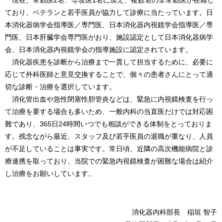
現在、常勤医2名、専攻医1名に加え、複数名の非常勤医が在籍し
ており、ベテランと若手医員が協力して診療に当たっています。日
本消化器病学会指導医／専門医、日本消化器内視鏡学会指導医／専
門医、日本肝臓学会専門医がおり、施設認定として日本消化器病学
会、日本消化器内視鏡学会の指導施設に認定されています。
消化器疾患を診断から治療まで一貫して担当するために、必要に
応じて外科医師と意見交換することで、個々の患者さんにとって適
切な診断・治療を選択しています。
消化管出血や急性閉塞性胆管炎などは、緊急に内視鏡検査を行っ
て治療を要する場合も多いため、一般内科の当直医だけでは対応困
難であり、365日24時間いつでも相談ができる体制をとっておりま
す。残念ながら最近、スタッフ及び若手医員の退職が重なり、人員
が不足していることは事実です。常日頃、近隣の高次機能病院と診
療連携を取っており、当院での緊急内視鏡検査が困難な場合は紹介
し治療をお願いしています。
消化器内科部長 稲垣 智子