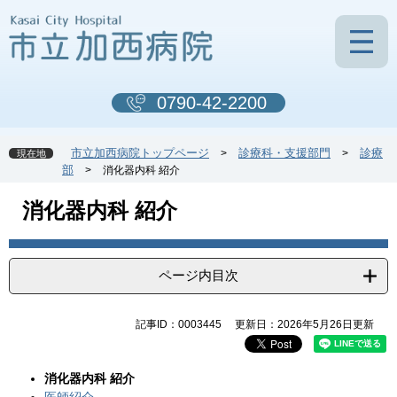
ペ
メ
ー
ニ
ジ
ュ
の
ー
先
を
0790-42-2200
頭
飛
で
ば
す
し
市立加西病院トップページ
診療科・支援部門
診療
>
>
現在地
。
て
部
>
消化器内科 紹介
本
文
本
消化器内科 紹介
へ
文
ページ内目次
記事ID：0003445
更新日：2026年5月26日更新
消化器内科 紹介