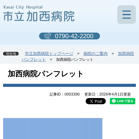
ペ
メ
ー
ニ
ジ
ュ
の
ー
先
を
0790-42-2200
頭
飛
で
ば
す
し
市立加西病院トップページ
病院のご案内
加西病院
>
>
現在地
。
て
パンフレット
>
加西病院パンフレット
本
文
本
加西病院パンフレット
へ
文
記事ID：0003390
更新日：2026年4月1日更新