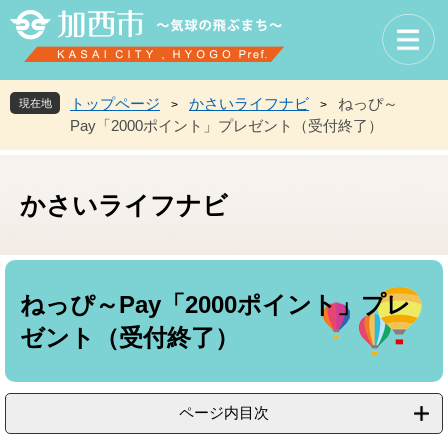
ペ
メ
ー
ニ
ジ
ュ
の
ー
先
を
トップページ
かさいライフナビ
ねっぴ～
現在地
>
>
頭
飛
Pay「2000ポイント」プレゼント（受付終了）
で
ば
す
し
。
て
かさいライフナビ
本
文
へ
本
文
ねっぴ～Pay「2000ポイント」プレ
ゼント（受付終了）
ページ内目次