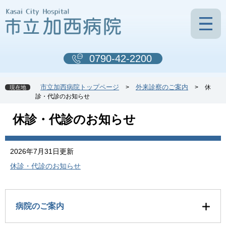
ペ
メ
ー
ニ
ジ
ュ
の
ー
先
を
0790-42-2200
頭
飛
で
ば
す
し
市立加西病院トップページ
外来診察のご案内
>
>
休
現在地
。
て
診・代診のお知らせ
本
文
本
休診・代診のお知らせ
へ
文
2026年7月31日更新
休診・代診のお知らせ
病院のご案内