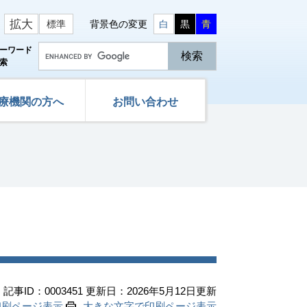
拡大
標準
背景色の変更
白
黒
青
G
ーワード
o
索
o
g
l
療機関の方へ
お問い合わせ
e
カ
ス
タ
ム
検
索
記事ID：0003451
更新日：2026年5月12日更新
印刷ページ表示
大きな文字で印刷ページ表示