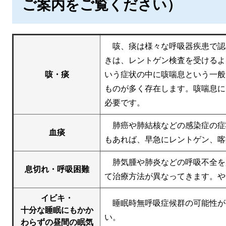
ご案内をご覧ください）
咳、痰は様々な呼吸器疾患で認
きは、レントゲン検査を受けるよ
咳・痰
いう症状の中に咳喘息という一般
ものが多く存在します。咳喘息に
必要です。
肺癌や肺結核などの感染症の症
血痰
もあれば、早急にレントゲン、喀
肺気腫や肺炎などの呼吸不全を
息切れ・呼吸困難
て治療方法が異なってきます。や
イビキ・
睡眠時無呼吸症候群の可能性が
十分な睡眠にもかか
い。
わらずの昼間の眠気