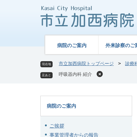
ペ
メ
ー
ニ
ジ
ュ
の
ー
先
を
頭
飛
病院のご案内
外来診察のご
で
ば
す
し
。
て
市立加西病院トップページ
>
診療
現在地
本
呼吸器内科 紹介
文
へ
病院のご案内
ご挨拶
事業管理者からの報告