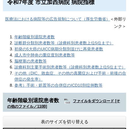
令和7年度 市立加西病院 病院指標
医療法における病院等の広告規制について（厚生労働省）
＜外部リ
ンク＞
年齢階級別退院患者数
診断群分類別患者数等（診療科別患者数上位5位まで）
初発の5大癌のUICC病期分類別並びに再発患者数
成人市中肺炎の重症度別患者数等
脳梗塞の患者数等
診療科別主要手術別患者数等（診療科別患者数上位5位まで）
その他（DIC、敗血症、その他の真菌症および手術・術後の合
併症の発生率）
参考）手術・処置等の合併症のICD10別症例数等
年齢階級別退院患者数
ファイルをダウンロード [そ
の他のファイル／110B]
表のサイズを切り替える