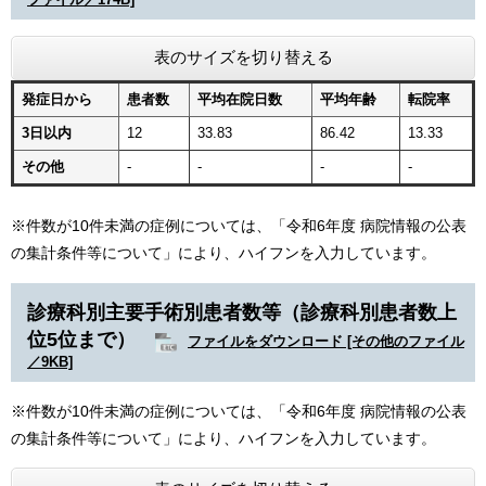
ファイル／174B]
表のサイズを切り替える
発症日から
患者数
平均在院日数
平均年齢
転院率
3日以内
12
33.83
86.42
13.33
その他
-
-
-
-
※件数が10件未満の症例については、「令和6年度 病院情報の公表
の集計条件等について」により、ハイフンを入力しています。​
診療科別主要手術別患者数等（診療科別患者数上
位5位まで）
ファイルをダウンロード [その他のファイル
／9KB]
※件数が10件未満の症例については、「令和6年度 病院情報の公表
の集計条件等について」により、ハイフンを入力しています。​