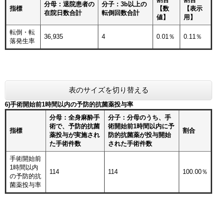
分母：退院患者の
分子：3b以上の
指標
【数
【表示
在院日数合計
転倒回数合計
値】
用】
転倒・転
36,935
4
0.01％
0.11％
落発生率
表のサイズを切り替える
6)手術開始前1時間以内の予防的抗菌薬投与率
分母：全身麻酔手
分子：分母のうち、手
術で、予防的抗菌
術開始前1時間以内に予
指標
割合
薬投与が実施され
防的抗菌薬が投与開始
た手術件数
された手術件数
手術開始前
1時間以内
114
114
100.00％
の予防的抗
菌薬投与率