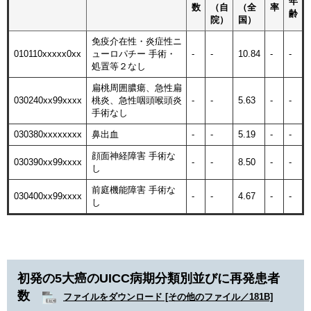
年
数
（自
（全
率
齢
院）
国）
免疫介在性・炎症性ニ
010110xxxxx0xx
ューロパチー 手術・
-
-
10.84
-
-
処置等２なし
扁桃周囲膿瘍、急性扁
030240xx99xxxx
桃炎、急性咽頭喉頭炎
-
-
5.63
-
-
手術なし
030380xxxxxxxx
鼻出血
-
-
5.19
-
-
顔面神経障害 手術な
030390xx99xxxx
-
-
8.50
-
-
し
前庭機能障害 手術な
030400xx99xxxx
-
-
4.67
-
-
し
初発の5大癌のUICC病期分類別並びに再発患者
数
ファイルをダウンロード [その他のファイル／181B]