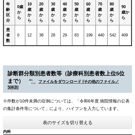
年
10
20
30
40
50
60
70
80
0歳
90
齢
歳
歳
歳
歳
歳
歳
歳
歳
か
歳か
区
か
か
か
か
か
か
か
か
ら
ら
分
ら
ら
ら
ら
ら
ら
ら
ら
患
者
0
12
38
28
29
83
199
440
542
409
数
診断群分類別患者数等（診療科別患者数上位5位
まで）
ファイルをダウンロード [その他のファイル／
50KB]
※件数が10件未満の症例については、「令和6年度 病院情報の公表
の集計条件等について」により、ハイフンを入力しています。​
表のサイズを切り替える
内科