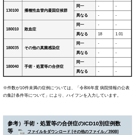
同一
-
-
130100
播種性血管内凝固症候群
異なる
-
-
同一
-
-
180010
敗血症
異なる
18
1.01
同一
-
-
180035
その他の真菌感染症
異なる
-
-
同一
-
-
180040
手術・処置等の合併症
異なる
-
-
※件数が10件未満の症例については、「令和6年度 病院情報の公表
の集計条件等について」により、ハイフンを入力しています。​
参考）手術・処置等の合併症のICD10別症例数
等
ファイルをダウンロード [その他のファイル／390B]