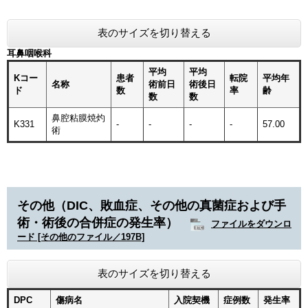
表のサイズを切り替える
耳鼻咽喉科
平均
平均
Kコー
患者
転院
平均年
名称
術前日
術後日
ド
数
率
齢
数
数
鼻腔粘膜焼灼
K331
-
-
-
-
57.00
術
その他（DIC、敗血症、その他の真菌症および手
術・術後の合併症の発生率）
ファイルをダウンロ
ード [その他のファイル／197B]
表のサイズを切り替える
DPC
傷病名
入院契機
症例数
発生率