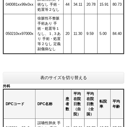
040081xx99x0xx
術なし 手術・
44
34.11
20.78
15.91
80.73
処置等２なし
徐脈性不整脈
手術あり 手
術・処置等１
050210xx97000x
なし、１,３あ
20
11.30
9.59
5.00
84.40
り 手術・処置
等２なし 定義
副傷病なし
表のサイズを切り替える
外科
平均
平均
患
在院
在院
転院
平均
DPCコード
DPC名称
者
日数
日数
率
年齢
数
（自
（全
院）
国）
誤嚥性肺炎 手