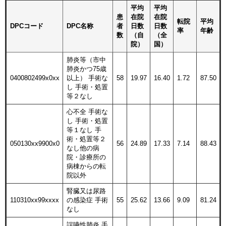
平均
平均
患
在院
在院
転院
平均
DPCコード
DPC名称
者
日数
日数
率
年齢
数
（自
（全
院）
国）
肺炎等（市中
肺炎かつ75歳
0400802499x0xx
以上） 手術な
58
19.97
16.40
1.72
87.50
し 手術・処置
等２なし
心不全 手術な
し 手術・処置
等１なし 手
術・処置等２
050130xx9900x0
56
24.89
17.33
7.14
88.43
なし他の病
院・診療所の
病棟からの転
院以外
腎臓又は尿路
110310xx99xxxx
の感染症 手術
55
25.62
13.66
9.09
81.24
なし
誤嚥性肺炎 手