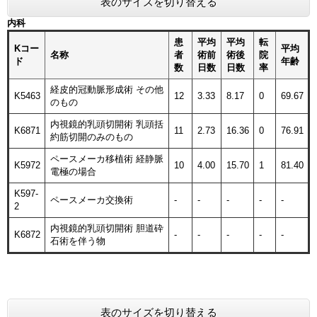
表のサイズを切り替える
内科
患
平均
平均
転
Kコー
平均
名称
者
術前
術後
院
ド
年齢
数
日数
日数
率
経皮的冠動脈形成術 その他
K5463
12
3.33
8.17
0
69.67
のもの
内視鏡的乳頭切開術 乳頭括
K6871
11
2.73
16.36
0
76.91
約筋切開のみのもの
ペースメーカ移植術 経静脈
K5972
10
4.00
15.70
1
81.40
電極の場合
K597-
ペースメーカ交換術
-
-
-
-
-
2
内視鏡的乳頭切開術 胆道砕
K6872
-
-
-
-
-
石術を伴う物
表のサイズを切り替える