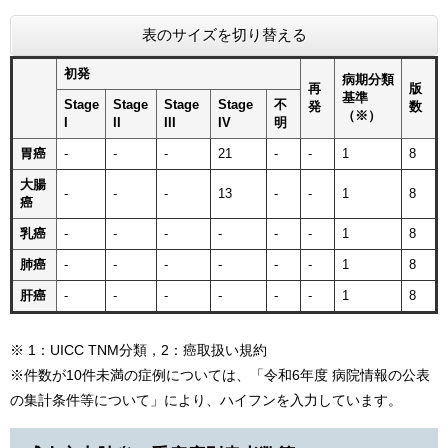
表のサイズを切り替える
初発
病期分類
再
版
基準
Stage
Stage
Stage
Stage
不
発
数
（※）
I
II
III
IV
明
胃癌
-
-
-
21
-
-
1
8
大腸
-
-
-
13
-
-
1
8
癌
乳癌
-
-
-
-
-
-
1
8
肺癌
-
-
-
-
-
-
1
8
肝癌
-
-
-
-
-
-
1
8
※ 1：UICC TNM分類，2：癌取扱い規約
※件数が10件未満の症例については、「令和6年度 病院情報の公表
の集計条件等について」により、ハイフンを入力しています。​