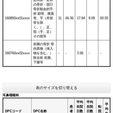
の骨折・脱臼
骨折観血的手
術 鎖骨、膝蓋
160850xx01xxxx
骨、手（舟状
11
46.36
17.84
9.09
60.55
骨を除
く。）、足、
指（手、足）
その他等
前腕の骨折 骨
内異物（挿入
160760xx02xxxx
物を含む。）
-
-
3.06
-
-
除去術 前腕、
下腿等
表のサイズを切り替える
耳鼻咽喉科
平均
平均
平
患
在院
在院
転
均
DPCコード
DPC名称
者
日数
日数
院