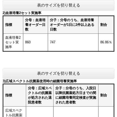
表のサイズを切り替える
2)血液培養2セット実施率
分母：血液培
分子：分母のうち、血液培養
指標
養オーダー日
オーダーが1日に2件以上ある
割合
数
日数
血液培養2
セット実
860
747
86.86％
施率
表のサイズを切り替える
3)広域スペクトル抗菌薬使用時の細菌培養実施率
分母：広域スペ
分子：分母のうち、入院日
クトルの抗菌薬
以降抗菌薬処方日までの間
指標
割合
が処方された退
に細菌培養同定検査が実施
院患者数
された患者数
広域スペク
トル抗菌薬