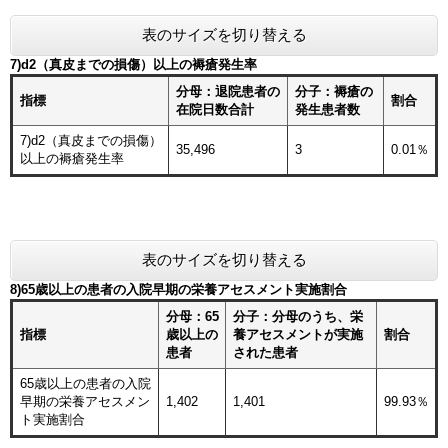
表のサイズを切り替える
7)d2（真皮までの損傷）以上の褥瘡発生率
分母：退院患者の
分子：褥瘡の
指標
割合
在院日数合計
発生患者数
7)d2（真皮までの損傷）
35,496
3
0.01％
以上の褥瘡発生率
表のサイズを切り替える
8)65歳以上の患者の入院早期の栄養アセスメント実施割合
分母：65
分子：分母のうち、栄
指標
歳以上の
養アセスメントが実施
割合
患者
された患者
65歳以上の患者の入院
早期の栄養アセスメン
1,402
1,401
99.93％
ト実施割合