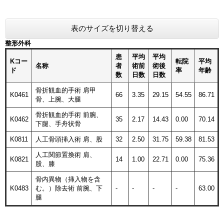
表のサイズを切り替える
整形外科
患
平均
平均
Kコー
転院
平均
名称
者
術前
術後
ド
率
年齢
数
日数
日数
骨折観血的手術 肩甲
K0461
66
3.35
29.15
54.55
86.71
骨、上腕、大腿
骨折観血的手術 前腕、
K0462
35
2.17
14.43
0.00
70.14
下腿、手舟状骨
K0811
人工骨頭挿入術 肩、股
32
2.50
31.75
59.38
81.53
人工関節置換術 肩、
K0821
14
1.00
22.71
0.00
75.36
股、膝
骨内異物（挿入物を含
K0483
む。）除去術 前腕、下
-
-
-
-
63.00
腿