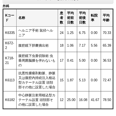
外科
患
平均
平均
Kコー
転院
平均
名称
者
術前
術後
ド
率
年齢
数
日数
日数
ヘルニア手術 鼠径ヘル
K6335
24
1.25
6.75
0.00
70.33
ニア
K672-
腹腔鏡下胆嚢摘出術
18
1.06
7.17
5.56
65.39
2
腹腔鏡下虫垂切除術 虫
K718-
垂周囲脳腫を伴わないも
17
0.41
5.00
0.00
36.53
21
の
抗悪性腫瘍剤動脈、静脈
又は腹腔内持続注入植込
K6113
15
1.87
5.13
0.00
72.47
型カテーテル設置 頭頚
部その他に設置した場合
中心静脈注射用植込型カ
K6182
テーテル設置 頭頚部そ
12
25.00
16.08
41.67
78.50
の他に設置した場合