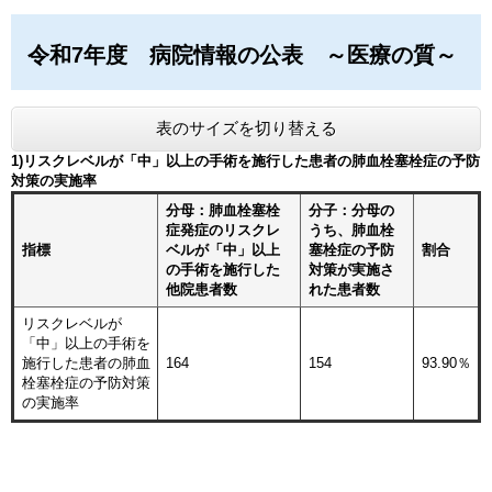
令和7年度 病院情報の公表 ～医療の質～
表のサイズを切り替える
1)リスクレベルが「中」以上の手術を施行した患者の肺血栓塞栓症の予防
対策の実施率
分母：肺血栓塞栓
分子：分母の
症発症のリスクレ
うち、肺血栓
指標
ベルが「中」以上
塞栓症の予防
割合
の手術を施行した
対策が実施さ
他院患者数
れた患者数
リスクレベルが
「中」以上の手術を
施行した患者の肺血
164
154
93.90％
栓塞栓症の予防対策
の実施率