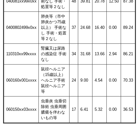
040081xx99x0xx
術なし 手術・
48
39.81
20.78
12.50
87.38
処置等２なし
肺炎等（市中
肺炎かつ75歳
0400802499x0xx
以上） 手術な
37
24.68
16.40
0.00
89.24
し 手術・処置
等２なし
腎臓又は尿路
110310xx99xxxx
の感染症 手術
34
31.68
13.66
2.94
86.21
なし
鼠径ヘルニア
（15歳以上）
060160x001xxxx
ヘルニア手術
24
9.00
4.54
0.00
70.33
鼠径ヘルニア
等
虫垂炎 虫垂切
除術 虫垂周囲
060150xx03xxxx
17
6.41
5.32
0.00
36.53
膿瘍を伴わな
いもの等