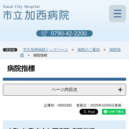
ペ
メ
ー
ニ
ジ
ュ
の
ー
先
を
0790-42-2200
頭
飛
で
ば
す
し
市立加西病院トップページ
病院のご案内
病院指
>
>
現在地
。
て
標
>
病院指標
本
文
本
病院指標
へ
文
ページ内目次
記事ID：0003392
更新日：2025年10月6日更新