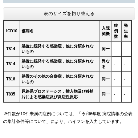
表のサイズを切り替える
症
発
入院
ICD10
傷病名
例
生
契機
数
率
処置に続発する感染症，他に分類されな
T814
同一
-
-
いもの
処置に続発する感染症，他に分類されな
異な
T814
-
-
いもの
る
処置のその他の合併症，他に分類されな
T818
同一
-
-
いもの
尿路系プロステーシス，挿入物及び移植
T835
同一
-
-
片による感染症及び炎症性反応
※件数が10件未満の症例については、「令和6年度 病院情報の公表
の集計条件等について」により、ハイフンを入力しています。​