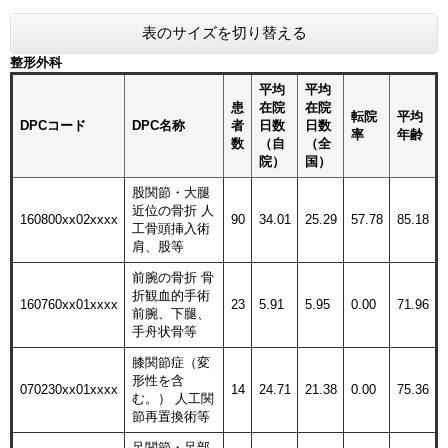
表のサイズを切り替える
整形外科
平均
平均
患
在院
在院
転院
平均
DPCコード
DPC名称
者
日数
日数
率
年齢
数
（自
（全
院）
国）
股関節・大腿
近位の骨折 人
160800xx02xxxx
90
34.01
25.29
57.78
85.18
工骨頭挿入術
肩、股等
前腕の骨折 骨
折観血的手術
160760xx01xxxx
23
5.91
5.95
0.00
71.96
前腕、下腿、
手舟状骨等
膝関節症（変
形性を含
070230xx01xxxx
14
24.71
21.38
0.00
75.36
む。） 人工関
節再置換術等
足関節・足部