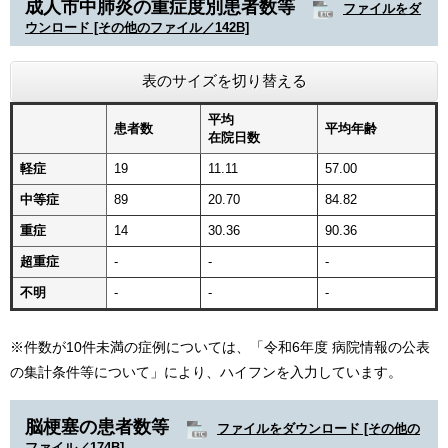
成人市中肺炎の重症度別患者数等
ファイルをダ
ウンロード [その他のファイル／142B]
表のサイズを切り替える
平均
患者数
平均年齢
在院日数
軽症
19
11.11
57.00
中等症
89
20.70
84.82
重症
14
30.36
90.36
超重症
-
-
-
不明
-
-
-
※件数が10件未満の症例については、「令和6年度 病院情報の公表
の集計条件等について」により、ハイフンを入力しています。​
脳梗塞の患者数等
ファイルをダウンロード [その他の