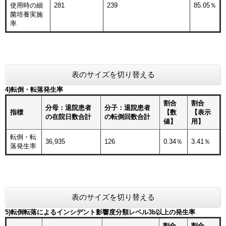
使用時の細
281
239
85.05％
菌培養実施
率
表のサイズを切り替える
4)転倒・転落発生率
割合
割合
分母：退院患者
分子：退院患者
指標
【数
【表示
の在院日数合計
の転倒回数合計
値】
用】
転倒・転
36,935
126
0.34％
3.41％
落発生率
表のサイズを切り替える
5)転倒転落によるインシデント影響度分類レベル3b以上の発生率
割合
割合