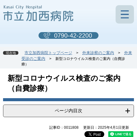
ペ
メ
ー
ニ
ジ
ュ
の
ー
先
を
0790-42-2200
頭
飛
で
ば
す
し
市立加西病院トップページ
外来診察のご案内
外来
>
>
現在地
。
て
受診のご案内
>
新型コロナウイルス検査のご案内（自費診
本
療）
文
へ
本
新型コロナウイルス検査のご案内
文
（自費診療）
ページ内目次
記事ID：0011808
更新日：2025年4月1日更新