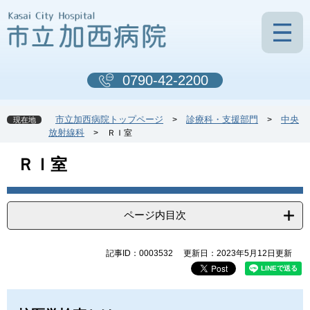
ペ
メ
ー
ニ
ジ
ュ
の
ー
先
を
0790-42-2200
頭
飛
で
ば
す
し
市立加西病院トップページ
診療科・支援部門
中央
>
>
現在地
。
て
放射線科
>
ＲＩ室
本
文
本
ＲＩ室
へ
文
ページ内目次
記事ID：0003532
更新日：2023年5月12日更新