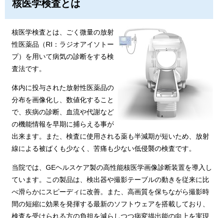
核医学検査とは
核医学検査とは、ごく微量の放射
性医薬品（RI：ラジオアイソトー
プ）を用いて病気の診断をする検
査法です。
体内に投与された放射性医薬品の
分布を画像化し、数値化すること
で、疾病の診断、血流や代謝など
の機能情報を早期に捕らえる事が
出来ます。また、検査に使用される薬も半減期が短いため、放射
線による被ばくも少なく、苦痛も少ない低侵襲の検査です。
当院では、GEヘルスケア製の高性能核医学画像診断装置を導入し
ています。この製品は、検出器や撮影テーブルの動きを従来に比
べ滑らかにスピーディに改善。また、高画質を保ちながら撮影時
間の短縮に効果を発揮する最新のソフトウェアを搭載しており、
検査を受けられる方の負担を減らしつつ病変描出能の向上を実現