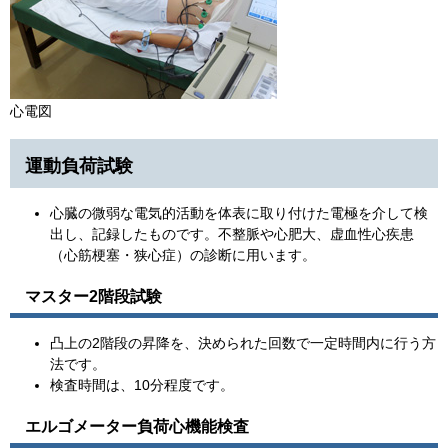
​心電図
運動負荷試験
心臓の微弱な電気的活動を体表に取り付けた電極を介して検
出し、記録したものです。不整脈や心肥大、虚血性心疾患
（心筋梗塞・狭心症）の診断に用います。
マスター2階段試験
凸上の2階段の昇降を、決められた回数で一定時間内に行う方
法です。
検査時間は、10分程度です。
エルゴメーター負荷心機能検査