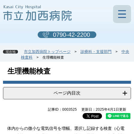
ペ
メ
ー
ニ
ジ
ュ
の
ー
先
を
0790-42-2200
頭
飛
で
ば
す
し
市立加西病院トップページ
診療科・支援部門
中央
>
>
現在地
。
て
検査科
>
生理機能検査
本
文
本
生理機能検査
へ
文
ページ内目次
記事ID：0003525
更新日：2025年4月1日更新
体内からの微小な電気信号を増幅、選択し記録する検査（心電