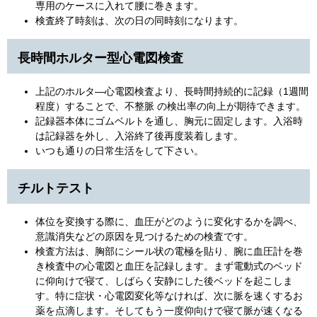
専用のケースに入れて腰に巻きます。
検査終了時刻は、次の日の同時刻になります。
長時間ホルター型心電図検査
上記のホルタ―心電図検査より、長時間持続的に記録（1週間
程度）することで、不整脈 の検出率の向上が期待できます。
記録器本体にゴムベルトを通し、胸元に固定します。入浴時
は記録器を外し、入浴終了後再度装着します。
いつも通りの日常生活をして下さい。
チルトテスト
体位を変換する際に、血圧がどのように変化するかを調べ、
意識消失などの原因を見つけるための検査です。
検査方法は、胸部にシール状の電極を貼り、腕に血圧計を巻
き検査中の心電図と血圧を記録します。まず電動式のベッド
に仰向けで寝て、しばらく安静にした後ベッドを起こしま
す。特に症状・心電図変化等なければ、次に脈を速くするお
薬を点滴します。そしてもう一度仰向けで寝て脈が速くなる