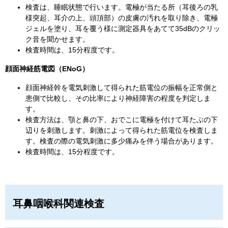
検査は、睡眠状態で行います。電極が当たる所（耳後ろの乳
様突起、耳介の上、頭頂部）の皮膚の汚れを取り除き、電極
ジェルを塗り、耳を覆う様に測定器具をあてて35dBのクリッ
ク音を聞かせます。
検査時間は、15分程度です。
顔面神経筋電図（ENoG）
顔面神経幹を電気刺激して得られた筋電位の振幅を正常側と
患側で比較し、その比率により神経障害の程度を判定しま
す。
検査方法は、顎と鼻の下、おでこに電極を付けて耳たぶの下
辺りを刺激します。刺激によって得られた筋電位を検査しま
す。検査の際の電気刺激に多少痛みを伴う場合があります。
検査時間は、15分程度です。
耳鼻咽喉科関連検査