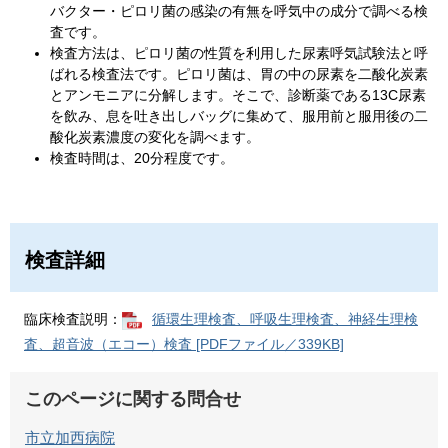
バクター・ピロリ菌の感染の有無を呼気中の成分で調べる検
査です。
検査方法は、ピロリ菌の性質を利用した尿素呼気試験法と呼
ばれる検査法です。ピロリ菌は、胃の中の尿素を二酸化炭素
とアンモニアに分解します。そこで、診断薬である13C尿素
を飲み、息を吐き出しバッグに集めて、服用前と服用後の二
酸化炭素濃度の変化を調べます。
検査時間は、20分程度です。
検査詳細
臨床検査説明：
循環生理検査、呼吸生理検査、神経生理検
査、超音波（エコー）検査 [PDFファイル／339KB]
このページに関する問合せ
市立加西病院