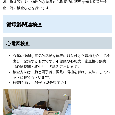
図、脳波等）や、物理的な現象から間接的に状態を知る超音波検
査、聴力検査などを行います。
循環器関連検査
心電図検査
心臓の微弱な電気的活動を体表に取り付けた電極を介して検
出し、記録するものです。不整脈や心肥大、虚血性心疾患
（心筋梗塞・狭心症）の診断に用います。
検査方法は、胸と両手首、両足に電極を付け、安静にしてベ
ッドに寝てもらいます。
検査時間は、2分から3分程度です。