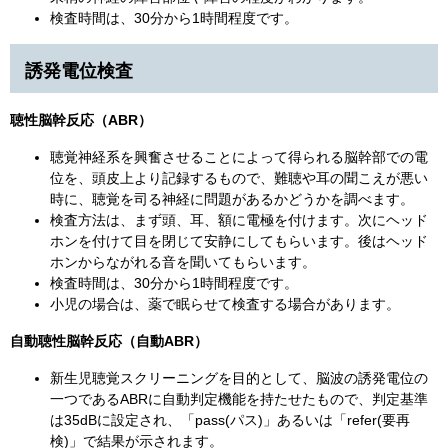
検査時間は、30分から1時間程度です。
誘発電位検査
聴性脳幹反応（ABR）
聴覚神経系を興奮させることによって得られる脳幹部での電
位を、頭皮上より記録するもので、難聴や耳の聞こえが悪い
時に、聴覚を司る神経に問題があるかどうかを調べます。
検査方法は、まず頭、耳、額に電極を付けます。次にヘッド
ホンを付けて目を閉じて安静にしてもらいます。後はヘッド
ホンからながれる音を聞いてもらいます。
検査時間は、30分から1時間程度です。
小児の場合は、薬で眠らせて検査する場合があります。
自動聴性脳幹反応（自動ABR）
新生児聴覚スクリーニングを目的として、脳波の誘発電位の
一つであるABRに自動判定機能を持たせたもので、判定基準
は35dBに設定され、「pass(パス)」あるいは「refer(要再
検)」で結果が示されます。