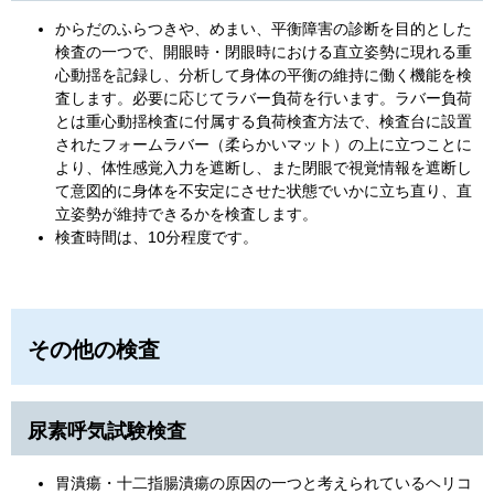
からだのふらつきや、めまい、平衡障害の診断を目的とした
検査の一つで、開眼時・閉眼時における直立姿勢に現れる重
心動揺を記録し、分析して身体の平衡の維持に働く機能を検
査します。必要に応じてラバー負荷を行います。ラバー負荷
とは重心動揺検査に付属する負荷検査方法で、検査台に設置
されたフォームラバー（柔らかいマット）の上に立つことに
より、体性感覚入力を遮断し、また閉眼で視覚情報を遮断し
て意図的に身体を不安定にさせた状態でいかに立ち直り、直
立姿勢が維持できるかを検査します。
検査時間は、10分程度です。
その他の検査
尿素呼気試験検査
胃潰瘍・十二指腸潰瘍の原因の一つと考えられているヘリコ