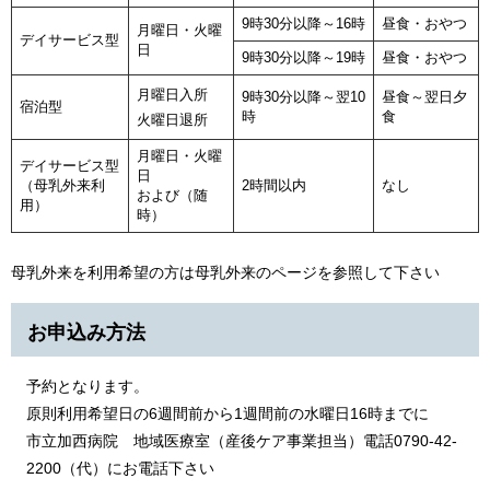
9時30分以降～16時
昼食・おやつ
月曜日・火曜
デイサービス型
日
9時30分以降～19時
昼食・おやつ
月曜日入所
9時30分以降～翌10
昼食～翌日夕
宿泊型
時
食
火曜日退所
月曜日・火曜
デイサービス型
日
（母乳外来利
2時間以内
なし
および（随
用）
時）
母乳外来を利用希望の方は母乳外来のページを参照して下さい
お申込み方法
予約となります。
原則利用希望日の6週間前から1週間前の水曜日16時までに
​市立加西病院 地域医療室（産後ケア事業担当）電話0790-42-
2200（代）にお電話下さい​