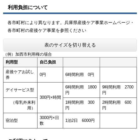
利用負担について
各市町村により異なります。兵庫県産後ケア事業ホームページ・
各市町村の産後ケア事業を参照ください
表のサイズを切り替える
（例）加西市利用権の場合
利用型
自己負担
産後ケアお試し
0円
6時間利用 0円
券
6時間利用 1800
9時間利用 2700
デイサービス型
円
円
300円×時間
（母乳外来利
1時間利用 300
2時間利用 600
用）
円
円
3000円×日
宿泊型
1泊2日 6000円
数