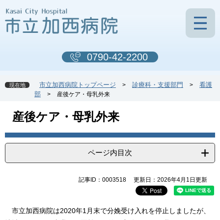
ペ
メ
ー
ニ
ジ
ュ
の
ー
先
を
0790-42-2200
頭
飛
で
ば
す
し
市立加西病院トップページ
診療科・支援部門
看護
>
>
現在地
。
て
部
>
産後ケア・母乳外来
本
文
本
産後ケア・母乳外来
へ
文
ページ内目次
記事ID：0003518
更新日：2026年4月1日更新
市立加西病院は2020年1月末で分娩受け入れを停止しましたが、