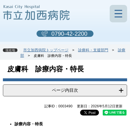
ペ
メ
ー
ニ
ジ
ュ
の
ー
先
を
0790-42-2200
頭
飛
で
ば
す
し
市立加西病院トップページ
診療科・支援部門
診療
>
>
現在地
。
て
部
>
皮膚科 診療内容・特長
本
文
本
皮膚科 診療内容・特長
へ
文
ページ内目次
記事ID：0003490
更新日：2026年5月12日更新
診療内容・特長