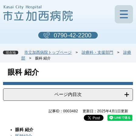
ペ
メ
ー
ニ
ジ
ュ
の
ー
先
を
0790-42-2200
頭
飛
で
ば
す
し
市立加西病院トップページ
診療科・支援部門
診療
>
>
現在地
。
て
部
>
眼科 紹介
本
文
本
眼科 紹介
へ
文
ページ内目次
記事ID：0003482
更新日：2025年4月1日更新
眼科 紹介