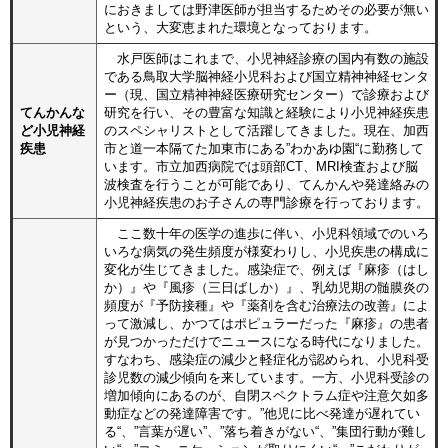
におきましては野津医師が担当するためその必要が無い
という、大変恵まれた環境となっております。
水戸医師はこれまで、小児神経診療の国内有数の施設
である鳥取大学脳神経小児科および国立精神神経センタ
ー（現、国立精神神経医療研究センター）で診療および
てんかんな
研究を行い、その豊富な知識と経験により小児神経疾患
ど小児神経
のスペシャリストとして活躍してきました。現在、加西
疾患
市と道一本隔てた加東市にある”わかあゆ園“に勤務して
います。市立加西病院では頭部CT、MRI検査および脳
波検査を行うことが可能であり、てんかんや発達絡みの
小児神経疾患のお子さんの専門診療を行っております。
ここ数十年の医学の進歩に伴い、小児科領域でのいろ
いろな病気の発生頻度が様変わりし、小児疾患の構成に
変化が生じてきました。感染症で、例えば『麻疹（はし
か）』や『風疹（三日ばしか）』、乳幼児期の髄膜炎の
頻度が『予防接種』や『薬剤を含む治療法の改善』によ
って激減し、かつてはポピュラーだった『麻疹』の患者
が見つかっただけでニュースになる時代になりました。
すなわち、感染症の減少と軽症化が認められ、小児科受
診児数の減少傾向を来しています。一方、小児科受診の
増加傾向にあるのが、自閉スペクトラム症や注意欠如多
動症などの発達障害です。”他児に比べ発達が遅れてい
る“、”言葉が遅い”、”落ち着きがない“、”集団行動が難し