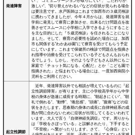
い“、”コミュニケーションが取りにくい“、”こだわりが
発達障害
激しい“、”切り替えがわるい“などの症状が見られる場合
は要注意です。水戸医師はこれまで加西市の３歳児検診
に携わってきましたが、今年４月からは、発達障害を就
学前に発見して療育に参加させ、出来るだけ問題点を改
善させてスムースに小学校に入学できるようにすること
を主な目的にした『５歳児検診』を任されることになり
ました。そして、療育の必要性を認めた場合には、加西
市も関係する”わかあゆ園“にて療育を受けてもらう予定
にしています。これまで保健所の検診で問題点を指摘さ
れ指導や治療を受けてこられている子どもさんもおられ
るでしょう。しかし、そのような子どもさん以外にもご
家庭で「チョット気になる、心配だ」とか「こども園で
指摘された」と悩まれている場合には、一度加西病院小
児科をご利用ください。
近年、発達障害以外でも相談が増えているものに『起
立性調節障害』が有ります。主に小学校高学年から中学
校の身体が急速に成長する時期に、”朝起きにくい“、”朝
礼で倒れる“、“動悸”、“倦怠感”、“頭痛”、”腹痛“などの症
状をきたします。思春期の身体の成長に自律神経系の成
熟が間に合わないために症状が出現してくるといわれて
います。大人で言う『自律神経失調症』です。周りから
は「学校をさぼっている」と誤解されたり、下手すると
『不登校』へ繋がったりします。さて、『心身症』とい
起立性調節
う病気があります。近年、子供にも増えてきている実感