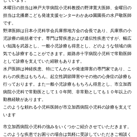
しています。
木曜日の担当は神戸大学病院小児科教授の野津寛大医師、金曜日の
担当は北播磨こども発達支援センターわかあゆ園園長の水戸敬医師
です。
野津医師は日本小児科学会兵庫県地方会の会長であり、兵庫県の小
児診療の統括者です。専門は腎疾患および遺伝性疾患ですが、幅広
い知識を武器とし、一般小児診療も得意とし、どのような領域の病
気でも診療することができます。姫路赤十字病院小児科で常勤医師
として診療を支えていた経験もあります。
水戸医師は神経疾患、特にてんかんや発達障害の専門家であり、こ
れらの疾患はもちろん、起立性調節障害やその他の心身症の診療も
行っております。また一般小児診療ももちろん得意とし、市立加西
病院小児科で常勤医として１０年間、非常勤としても１０年以上の
勤務経験があります。
このような頼れる小児科医師が市立加西病院小児科の診療を支えて
います
​​市立加西病院小児科の強みをいくつかご紹介させていただきます。
このような疾患でお困りの場合は気軽に受診していただきご相談く