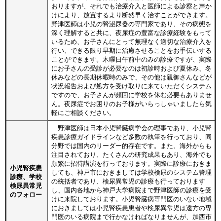
おりますが、それでも治療介入と医師による診察と声か
けにより、放置するより断然早く治すことができます。
野津医師は小児の腎泌尿器の専門家であり、その病態を
深く理解すると共に、夜尿症の豊富な診療経験をもって
いるため、お子さんにとって無理なく適切な治療介入を
行い、できる限り早期に治癒させることをお手伝いする
ことができます。木曜日午前中のみの診療ですが、実際
にお子さんの受診が必要なのは初診時および夏休み、冬
休みなどの長期休暇時のみで、その他は親御さんなどが
状況報告および処方を受け取りに来ていただくシステム
ですので、お子さんが頻回に学校を休む必要もありませ
ん。夜尿症でお困りのお子様がいらっしゃいましたら気
軽にご相談ください。
野津医師は日本小児腎臓病学会の理事であり、小児腎
疾患診療ガイドラインなど多数の執筆を行っており、同
分野では国内のリーダー的存在です。また、海外からも
注目されており、たくさんの研究成果もあり、海外でも
頻繁に招待講演を行っております。実際に診療におきま
小児腎疾患
しても、神戸市におきましては学校検尿のシステム管理
診療、学校
の統括者であり、検尿異常児の診療も行っております
検尿異常児
し、国内各地から神戸大学病院まで野津医師の診療を受
のフォロー
けに来院しております。小児腎臓病専門医のいない地域
におきましては小児腎疾患患者や検尿異常児は遠方の専
門医のいる病院まで行かなければなりませんが、加西市