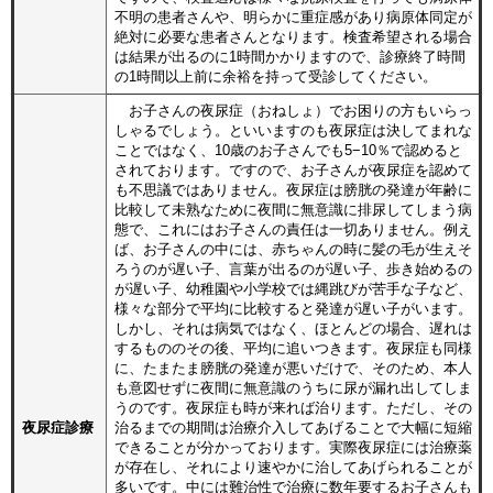
不明の患者さんや、明らかに重症感があり病原体同定が
絶対に必要な患者さんとなります。検査希望される場合
は結果が出るのに1時間かかりますので、診療終了時間
の1時間以上前に余裕を持って受診してください。
お子さんの夜尿症（おねしょ）でお困りの方もいらっ
しゃるでしょう。といいますのも夜尿症は決してまれな
ことではなく、10歳のお子さんでも5−10％で認めると
されております。ですので、お子さんが夜尿症を認めて
も不思議ではありません。夜尿症は膀胱の発達が年齢に
比較して未熟なために夜間に無意識に排尿してしまう病
態で、これにはお子さんの責任は一切ありません。例え
ば、お子さんの中には、赤ちゃんの時に髪の毛が生えそ
ろうのが遅い子、言葉が出るのが遅い子、歩き始めるの
が遅い子、幼稚園や小学校では縄跳びが苦手な子など、
様々な部分で平均に比較すると発達が遅い子がいます。
しかし、それは病気ではなく、ほとんどの場合、遅れは
するもののその後、平均に追いつきます。夜尿症も同様
に、たまたま膀胱の発達が悪いだけで、そのため、本人
も意図せずに夜間に無意識のうちに尿が漏れ出してしま
うのです。夜尿症も時が来れば治ります。ただし、その
夜尿症診療
治るまでの期間は治療介入してあげることで大幅に短縮
できることが分かっております。実際夜尿症には治療薬
が存在し、それにより速やかに治してあげられることが
多いです。中には難治性で治療に数年要するお子さんも