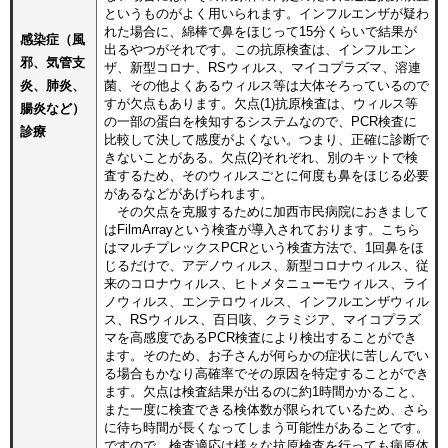
というものがよく用いられます。インフルエンザが疑わ
れた場合に、綿棒で鼻をほじって15分くらいで結果が
感染症（風
出るやつがそれです。この抗原検査は、インフルエン
邪、気管支
ザ、新型コロナ、RSウィルス、マイコプラズマ、溶連
炎、肺炎、
菌、その他よくあるウィルス等は大体そろっているので
すが欠点もあります。欠点(1)抗原検査は、ウィルス等
腸炎など）
の一部の蛋白を検知するシステムなので、PCR検査に
診療
比較して決して感度がよくない。つまり、正確に診断で
きないことがある。欠点(2)それぞれ、別のキットで検
査するため、そのウィルスごとに何度も鼻をほじる必要
があるなどがあげられます。
その欠点を克服するために加西市民病院におきまして
はFilmArrayという検査が導入されております。こちら
はマルチプレックスPCRという検査方法で、1回鼻をほ
じるだけで、アデノウィルス、新型コロナウィルス、従
来のコロナウィルス、ヒトメタニューモウィルス、ライ
ノウィルス、エンテロウィルス、インフルエンザウィル
ス、RSウィルス、百日咳、クラミジア、マイコプラズ
マを高感度であるPCR検査により検出することができ
ます。そのため、お子さんが何らかの症状に苦しんでい
る場合もかなり高確率でその原因を特定することができ
ます。欠点は検査結果が出るのに約1時間かかること、
また一度に検査できる検体数が限られているため、さら
に待ち時間が長くなってしまう可能性があることです。
ですので、検査適応は様々な抗原検査を行っても病原体