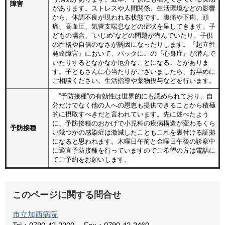
障害
があります。ストレスや人間関係、生活環境などの影響
から、体調不良が現われる状態です。腹痛や下痢、頭
痛、高血圧、気管支喘息などの症状を呈してきます。子
どもの場合、”いじめ”などの問題が潜んでいたり、子供
の性格や自信のなさが誘因になったりします。『起立性
発達障害』において、バックにこの『心身症』が潜んで
いたりするとなかなか厄介なことになることがありま
す。子どもさんに心当たりがございましたら、お早めに
ご相談ください。生活指導や薬物投与などを行います。
”予防接種“の有効性は世界的にも認められており、自
分だけでなく他の人への恩恵も提供できることから積極
的に摂取すべきだと言われています。先に述べたよう
に、予防接種のおかげで小児科の疾病構造が変わるくら
予防接種
い幾つかの感染症は激減したこともこれを裏付ける証拠
になると思われます。木曜日午前と金曜日午後の診察中
に適宜予防接種を行っていますのでご希望の方は電話に
てご予約をお願いします。
このページに関する問合せ
市立加西病院