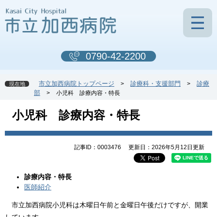
ペ
メ
ー
ニ
ジ
ュ
の
ー
先
を
0790-42-2200
頭
飛
で
ば
す
し
市立加西病院トップページ
診療科・支援部門
診療
>
>
現在地
。
て
部
>
小児科 診療内容・特長
本
文
本
小児科 診療内容・特長
へ
文
記事ID：0003476
更新日：2026年5月12日更新
診療内容・特長
医師紹介
市立加西病院小児科は木曜日午前と金曜日午後だけですが、開業