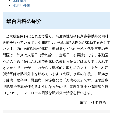
医師紹介
肥満症外来
総合内科の紹介
当院総合内科はこれまで通り、高度急性期や長期療養以外の内科
診療を行っています。令和8年度から西山勝人医師が常勤で着任して
います。西山医師は骨粗鬆症、糖尿病などの内分泌・代謝疾患の専
門医で、外来は火曜日（予約診）、金曜日（初再診）です。常勤医
不足のため当院はこれまで糖尿病の教育入院などは余り受け入れて
きませんでしたが、これからは積極的に取り組みます。また、杉江
勝治医師が肥満外来を始めています（火曜、水曜の午後）。肥満は
心臓病、脳卒中、腎臓病、関節症など「万病の元」です。保険診療
で肥満治療薬が使えるようになったので、管理栄養士や看護師と協
力しつつ、コントロール困難な肥満症の治療を行います。
顧問 杉江 勝治