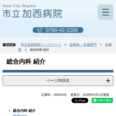
ペ
メ
ー
ニ
ジ
ュ
の
ー
先
を
0790-42-2200
頭
飛
で
ば
す
し
市立加西病院トップページ
診療科・支援部門
診療
>
>
現在地
。
て
部
>
総合内科 紹介
本
文
本
総合内科 紹介
へ
文
ページ内目次
記事ID：0003433
更新日：2026年4月1日更新
総合内科 紹介