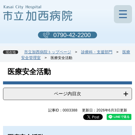
ペ
メ
ー
ニ
ジ
ュ
の
ー
先
を
0790-42-2200
頭
飛
で
ば
す
し
市立加西病院トップページ
診療科・支援部門
医療
>
>
現在地
。
て
安全管理室
>
医療安全活動
本
文
本
医療安全活動
へ
文
ページ内目次
記事ID：0003388
更新日：2026年6月3日更新