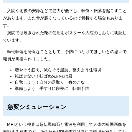
入院や術後の安静などで筋力が低下し、転倒・転落を起こすこと
があります。また骨が脆くなっているので骨折する場合もありま
す。
病院では履きなれた靴の使用をポスターや入院のしおりに明記し
ています。
転倒転落を身近なこととして、予防につなげてほしいとの思いで
職員が川柳を作りました。
増やそう筋肉、減らそう脂肪、整えよう住環境
転ばせない！転ばぬ先の杖は君
自覚しよう！自分の足取り 身のこなし
準備しよう 手すりに段差に 転倒予防
急変シミュレーション
MRIという検査は超伝導磁石と電波を利用して人体の断層画像を
撮影する検査です。そのためMRI検査室は常に高磁場が発生してお