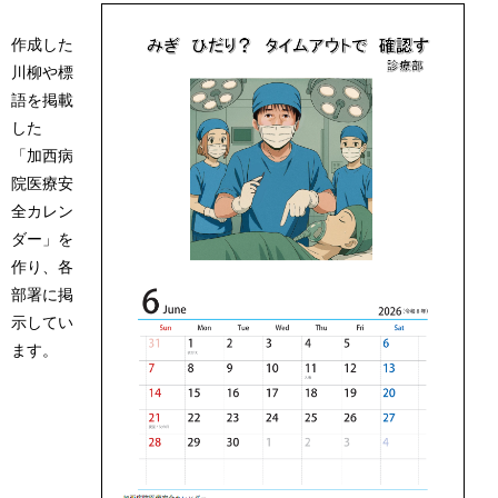
作成した
川柳や標
語を掲載
した
「加西病
院医療安
全カレン
ダー」を
作り、各
部署に掲
示してい
ます。