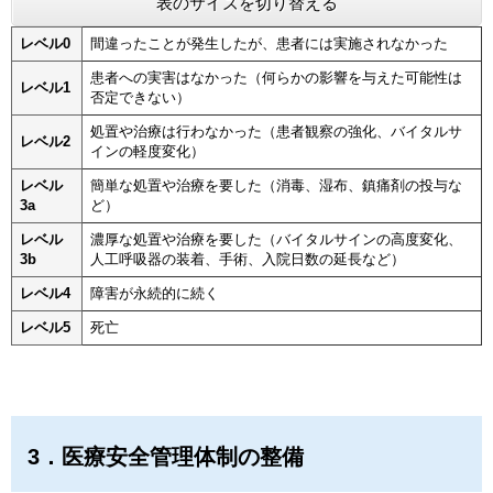
表のサイズを切り替える
レベル0
間違ったことが発生したが、患者には実施されなかった
患者への実害はなかった（何らかの影響を与えた可能性は
レベル1
否定できない）
処置や治療は行わなかった（患者観察の強化、バイタルサ
レベル2
インの軽度変化）
レベル
簡単な処置や治療を要した（消毒、湿布、鎮痛剤の投与な
3a
ど）
レベル
濃厚な処置や治療を要した（バイタルサインの高度変化、
3b
人工呼吸器の装着、手術、入院日数の延長など）
レベル4
障害が永続的に続く
レベル5
死亡
3．医療安全管理体制の整備