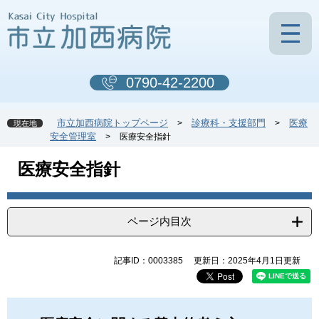
ペ
メ
ー
ニ
ジ
ュ
の
ー
先
を
0790-42-2200
頭
飛
で
ば
す
し
市立加西病院トップページ
診療科・支援部門
医療
>
>
現在地
。
て
安全管理室
>
医療安全指針
本
文
本
医療安全指針
へ
文
ページ内目次
記事ID：0003385
更新日：2025年4月1日更新