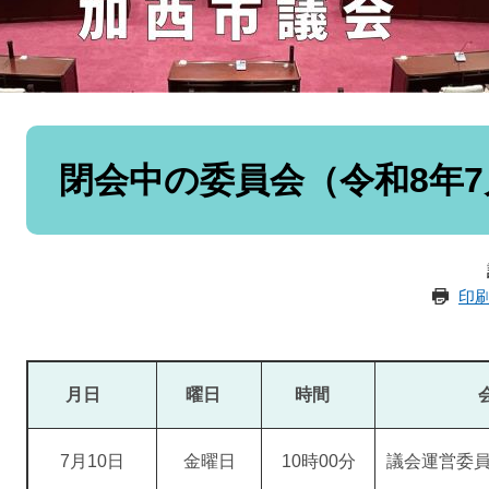
本
文
閉会中の委員会（令和8年7
印
月日
曜日
時間
会
7月10日
金曜日
10時00分
議会運営委