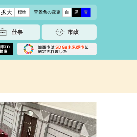
拡大
背景色の変更
標準
白
黒
青
仕事
市政