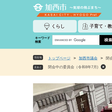
ペ
メ
ー
ニ
ジ
ュ
の
ー
くらし
子育て・教
先
を
頭
飛
G
キーワード
で
ば
検索
o
す
し
o
。
て
g
本
現在地
トップページ
>
加西市議会
>
閉
l
文
e
閉会中の委員会（令和8年7月)
へ
カ
ス
タ
ム
検
索