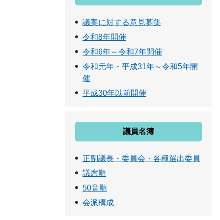
議案に対する意見募集
令和8年開催
令和6年～令和7年開催
令和元年・平成31年～令和5年開
催
平成30年以前開催
議員名簿
正副議長・委員会・各種選出委員
議席順
50音順
会派構成