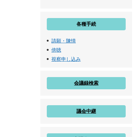
各種手続
請願・陳情
傍聴
視察申し込み
会議録検索
議会中継