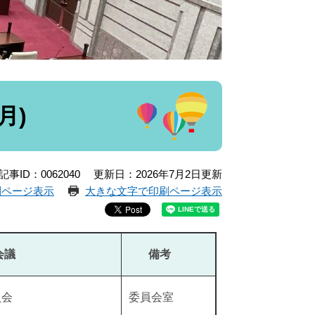
月)
記事ID：0062040
更新日：2026年7月2日更新
刷ページ表示
大きな文字で印刷ページ表示
議
備考
員会
委員会室