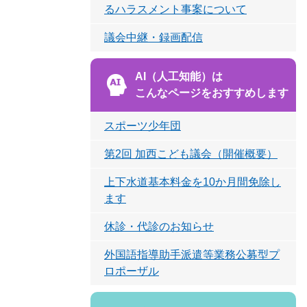
るハラスメント事案について
議会中継・録画配信
AI（人工知能）は
こんなページをおすすめします
スポーツ少年団
第2回 加西こども議会（開催概要）
上下水道基本料金を10か月間免除し
ます
休診・代診のお知らせ
外国語指導助手派遣等業務公募型プ
ロポーザル