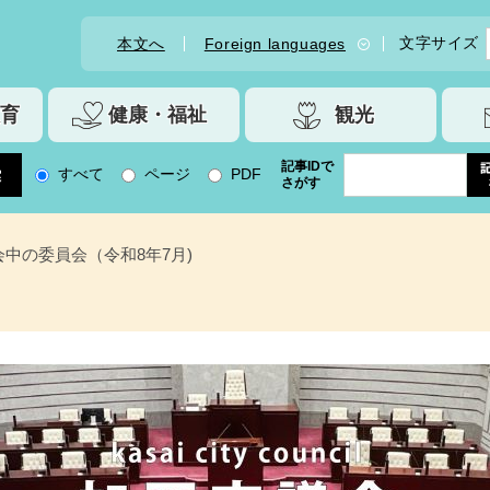
文字サイズ
本文へ
Foreign languages
育
健康・福祉
観光
記事IDで
すべて
ページ
PDF
さがす
会中の委員会（令和8年7月)