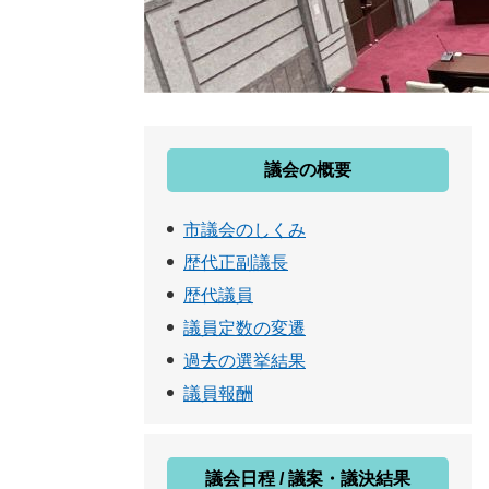
議会の概要
市議会のしくみ
歴代正副議長
歴代議員
議員定数の変遷
過去の選挙結果
議員報酬
議会日程 / 議案・議決結果