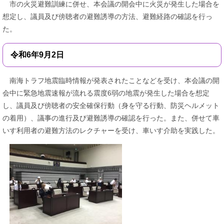
市の火災避難訓練に併せ、本会議の開会中に火災が発生した場合を
想定し、議員及び傍聴者の避難誘導の方法、避難経路の確認を行っ
た。​
令和6年9月2日
南海トラフ地震臨時情報が発表されたことなどを受け、本会議の開
会中に緊急地震速報が流れる震度6弱の地震が発生した場合を想定
し、議員及び傍聴者の安全確保行動（身を守る行動、防災ヘルメット
の着用）、議事の進行及び避難誘導の確認を行った。また、併せて車
いす利用者の避難方法のレクチャーを受け、車いす介助を実践した。