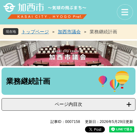
ペ
メ
ー
ニ
ジ
ュ
の
ー
先
を
トップページ
加西市議会
業務継続計画
現在地
>
>
頭
飛
で
ば
す
し
。
て
本
文
本
へ
文
業務継続計画
ページ内目次
記事ID：0007158
更新日：2026年5月29日更新