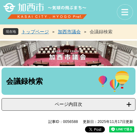
ペ
メ
ー
ニ
ジ
ュ
の
ー
先
を
トップページ
加西市議会
会議録検索
現在地
>
>
頭
飛
で
ば
す
し
。
て
本
文
本
へ
文
会議録検索
ページ内目次
記事ID：0056588
更新日：2025年11月17日更新