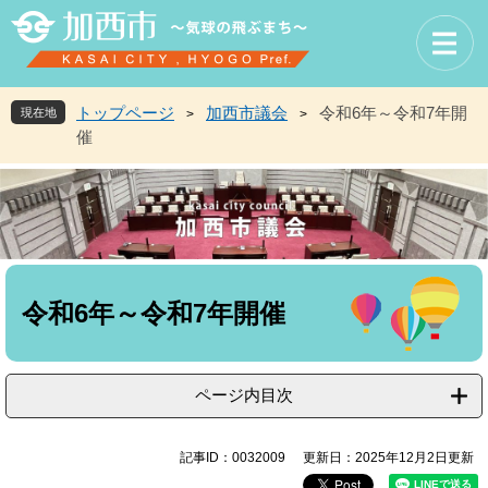
ペ
メ
ー
ニ
ジ
ュ
の
ー
先
を
トップページ
加西市議会
令和6年～令和7年開
現在地
>
>
頭
飛
催
で
ば
す
し
。
て
本
文
へ
本
文
令和6年～令和7年開催
ページ内目次
記事ID：0032009
更新日：2025年12月2日更新