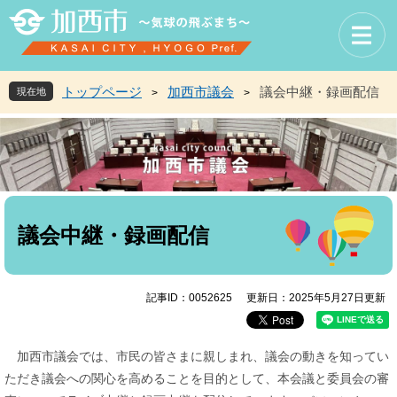
ペ
メ
ー
ニ
ジ
ュ
の
ー
先
を
トップページ
加西市議会
議会中継・録画配信
現在地
>
>
頭
飛
で
ば
す
し
。
て
本
文
本
へ
文
議会中継・録画配信
記事ID：0052625
更新日：2025年5月27日更新
加西市議会では、市民の皆さまに親しまれ、議会の動きを知ってい
ただき議会への関心を高めることを目的として、本会議と委員会の審