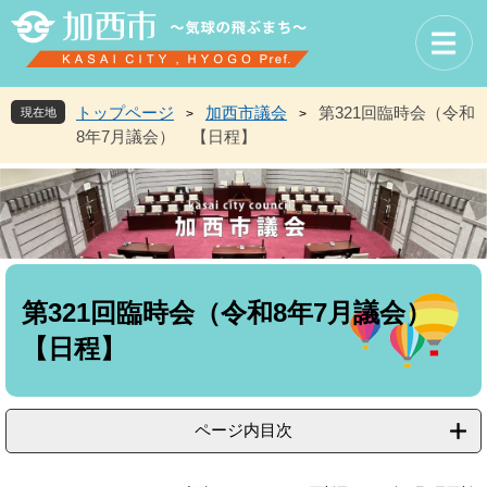
ペ
メ
ー
ニ
ジ
ュ
の
ー
先
を
トップページ
加西市議会
第321回臨時会（令和
現在地
>
>
頭
飛
8年7月議会） 【日程】
で
ば
す
し
。
て
本
文
へ
本
文
第321回臨時会（令和8年7月議会）
【日程】
ページ内目次