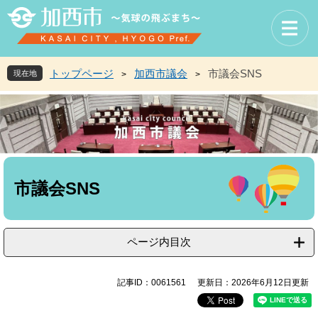
ペ
メ
ー
ニ
ジ
ュ
の
ー
先
を
トップページ
加西市議会
市議会SNS
現在地
>
>
頭
飛
で
ば
す
し
。
て
本
文
本
へ
文
市議会SNS
ページ内目次
記事ID：0061561
更新日：2026年6月12日更新