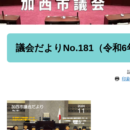
本
文
議会だよりNo.181（令和6
記
印