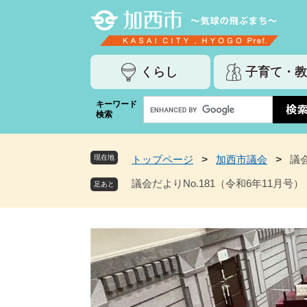
ペ
メ
ー
ニ
ジ
ュ
の
ー
くらし
子育て・教
先
を
頭
飛
G
キーワード
で
ば
検索
o
す
し
o
。
て
g
本
現在地
トップページ
>
加西市議会
>
議会
l
文
e
議会だよりNo.181（令和6年11月号）
へ
カ
ス
タ
ム
検
索