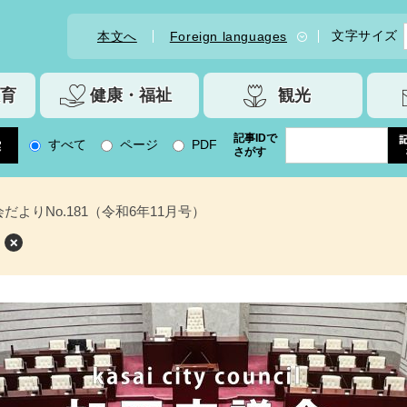
文字サイズ
本文へ
Foreign languages
育
健康・福祉
観光
記事IDで
すべて
ページ
PDF
さがす
だよりNo.181（令和6年11月号）