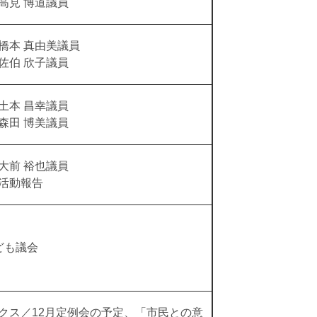
博道議員
橋本 真由美議員
欣子議員
土本 昌幸議員
博美議員
大前 裕也議員
活動報告
ども議会
クス／12月定例会の予定、「市民との意