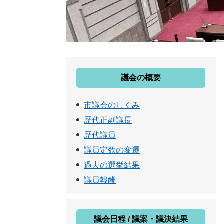
議会の概要
市議会のしくみ
歴代正副議長
歴代議員
議員定数の変遷
過去の選挙結果
議員報酬
議会日程 / 議案・議決結果