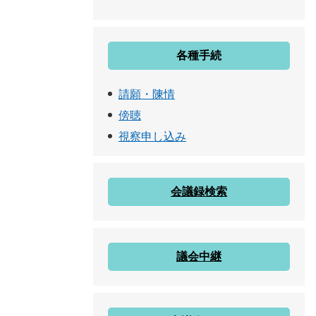
各種手続
請願・陳情
傍聴
視察申し込み
会議録検索
議会中継