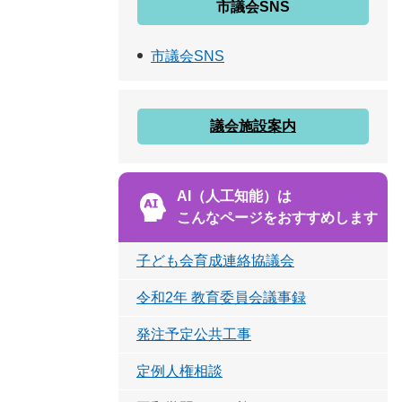
市議会SNS
市議会SNS
議会施設案内
AI（人工知能）は
こんなページをおすすめします
子ども会育成連絡協議会
令和2年 教育委員会議事録
発注予定公共工事
定例人権相談