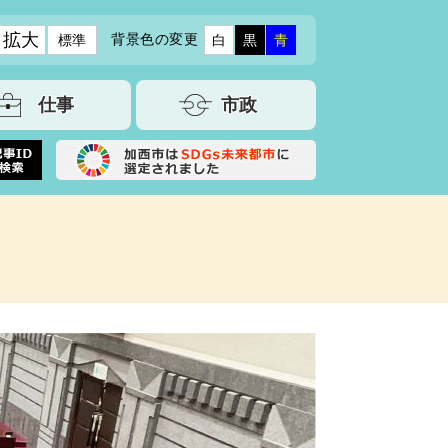
拡大
背景色の変更
標準
白
黒
青
仕事
市政