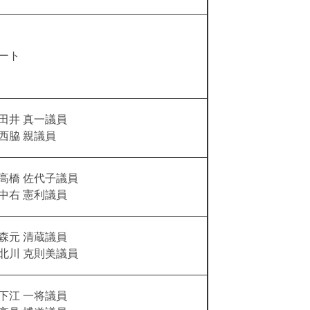
ート
田井 真一議員
親議員
高橋 佐代子議員
憲利議員
森元 清蔵議員
克則美議員
下江 一将議員