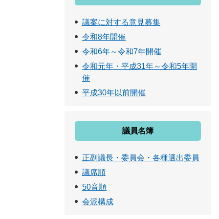
議案に対する意見募集
令和8年開催
令和6年～令和7年開催
令和元年・平成31年～令和5年開
催
平成30年以前開催
議員名簿
正副議長・委員会・各種選出委員
議席順
50音順
会派構成