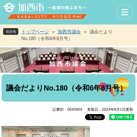
ペ
メ
ー
ニ
ジ
ュ
の
ー
先
を
トップページ
加西市議会
議会だより
現在地
>
>
頭
飛
No.180（令和6年8月号）
で
ば
す
し
。
て
本
文
へ
本
文
議会だよりNo.180（令和6年8月号）
記事ID：0045804
更新日：2024年8月1日更新