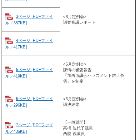
3ページ [PDFファイ
<6月定例会>
議案審議レポート
ル／387KB]
4ページ [PDFファイ
ル／417KB]
<6月定例会>
5ページ [PDFファイ
陳情の審査報告
「加西市議会ハラスメント防止条
ル／419KB]
例」を制定
6ページ [PDFファイ
<6月定例会>
議決結果
ル／296KB]
【一般質問】
7ページ [PDFファイ
​高橋 佐代子議員
ル／405KB]
西脇 親議員