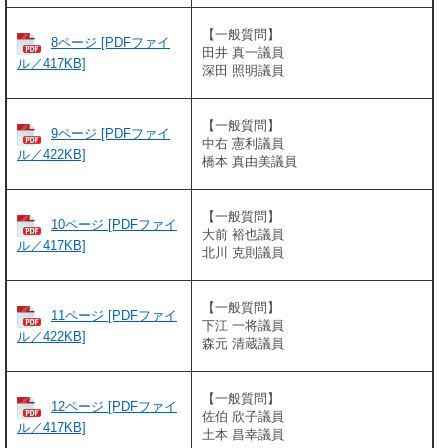
【一般質問】
8ページ [PDFファイ
田井 真一議員
ル／417KB]
​深田 照明議員
【一般質問】
9ページ [PDFファイ
中右 憲利議員
ル／422KB]
橋本 真由美議員
【一般質問】
10ページ [PDFファイ
大前 裕也議員
ル／417KB]
北川 克則議員
【一般質問】
11ページ [PDFファイ
下江 一将議員
ル／422KB]
森元 清蔵議員
【一般質問】
12ページ [PDFファイ
佐伯 欣子議員
ル／417KB]
土本 昌幸議員