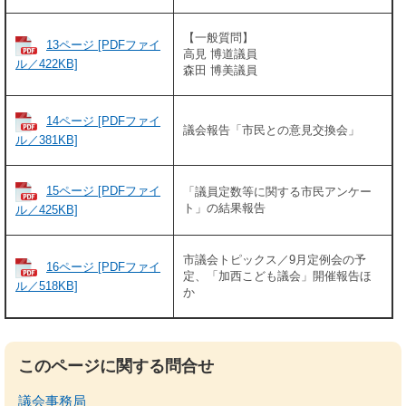
【一般質問】
13ページ [PDFファイ
高見 博道議員
ル／422KB]
森田 博美議員
14ページ [PDFファイ
議会報告「市民との意見交換会」
ル／381KB]
15ページ [PDFファイ
「議員定数等に関する市民アンケー
ト」の結果報告
ル／425KB]
市議会トピックス／9月定例会の予
16ページ [PDFファイ
定、「加西こども議会」開催報告ほ
ル／518KB]
か
このページに関する問合せ
議会事務局