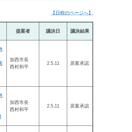
【日程のページへ】
提案者
議決日
議決結果
き
加西市長
害
2.5.11
原案承認
西村和平
き
加西市長
2.5.11
原案承認
西村和平
]