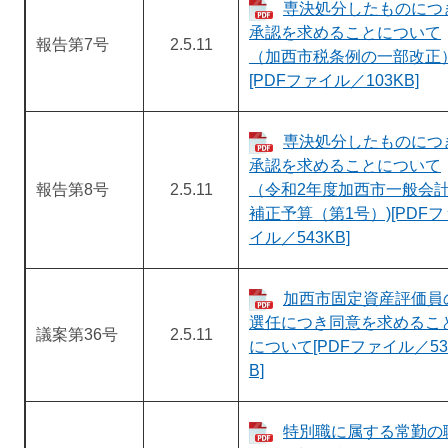
専決処分したものにつ
承認を求めることについて
報告第7号
2.5.11
（加西市税条例の一部改正
[PDFファイル／103KB]
専決処分したものにつ
承認を求めることについて
報告第8号
2.5.11
（令和2年度加西市一般会
補正予算（第1号）)[PDFフ
イル／543KB]
加西市固定資産評価員
選任につき同意を求めるこ
議案第36号
2.5.11
について[PDFファイル／53
B]
特別職に属する常勤の