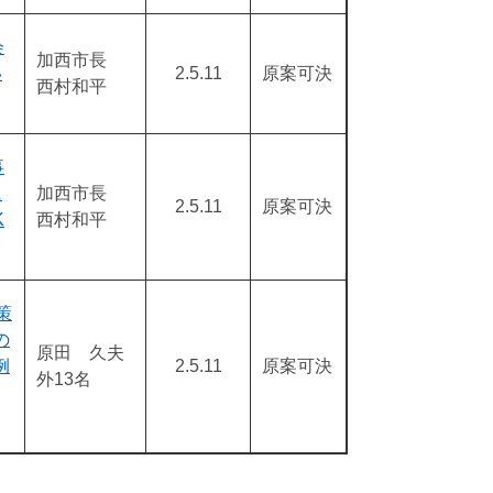
会
加西市長
い
2.5.11
原案可決
西村和平
事
に
加西市長
2.5.11
原案可決
K
西村和平
策
の
原田 久夫
例
2.5.11
原案可決
外13名