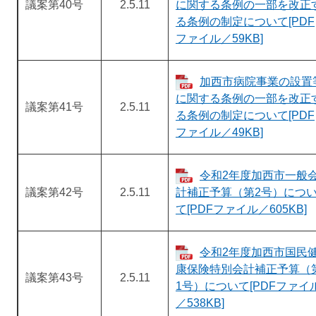
議案第40号
2.5.11
に関する条例の一部を改正
る条例の制定について[PDF
ファイル／59KB]
加西市病院事業の設置
に関する条例の一部を改正
議案第41号
2.5.11
る条例の制定について[PDF
ファイル／49KB]
令和2年度加西市一般
議案第42号
2.5.11
計補正予算（第2号）につ
て[PDFファイル／605KB]
令和2年度加西市国民
康保険特別会計補正予算（
議案第43号
2.5.11
1号）について[PDFファイ
／538KB]