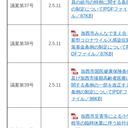
員の給与の特例に関する条
議案第37号
2.5.11
の制定について[PDFファイ
ル／67KB]
加西市みんなで支え合
新型コロナウイルス感染症
議案第38号
2.5.11
策基金条例の制定について[
DFファイル／87KB]
加西市国民健康保険条
及び加西市後期高齢者医療
議案第39号
2.5.11
関する条例の一部を改正す
条例の制定について[PDFフ
ァイル／96KB]
加西市災害等による小
校等の臨時休業に伴う給付