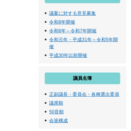
議案に対する意見募集
令和8年開催
令和6年～令和7年開催
令和元年・平成31年～令和5年開
催
平成30年以前開催
議員名簿
正副議長・委員会・各種選出委員
議席順
50音順
会派構成