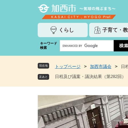
ペ
メ
ー
ニ
ジ
ュ
の
ー
くらし
子育て・教
先
を
頭
飛
G
キーワード
で
ば
検索
o
す
し
o
。
て
g
本
現在地
トップページ
>
加西市議会
>
日
l
文
e
日程及び議案・議決結果（第282回）
へ
カ
ス
タ
ム
検
索