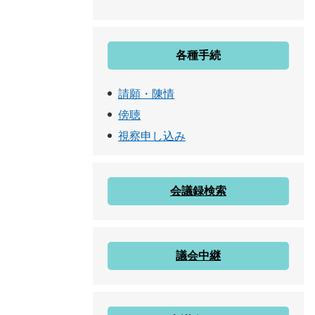
各種手続
請願・陳情
傍聴
視察申し込み
会議録検索
議会中継