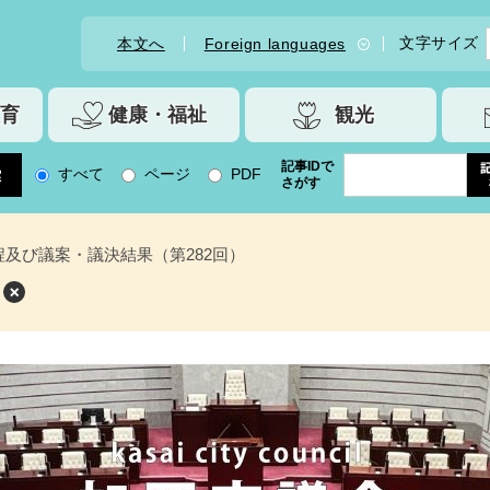
文字サイズ
本文へ
Foreign languages
育
健康・福祉
観光
記事IDで
すべて
ページ
PDF
さがす
程及び議案・議決結果（第282回）