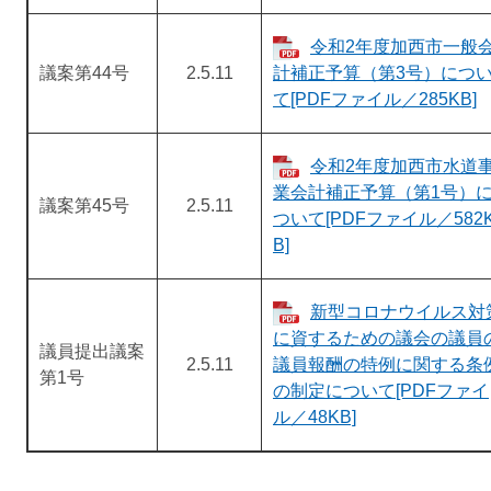
令和2年度加西市一般
議案第44号
2.5.11
計補正予算（第3号）につ
て[PDFファイル／285KB]
令和2年度加西市水道
業会計補正予算（第1号）
議案第45号
2.5.11
ついて[PDFファイル／582
B]
新型コロナウイルス対
に資するための議会の議員
議員提出議案
2.5.11
議員報酬の特例に関する条
第1号
の制定について[PDFファイ
ル／48KB]