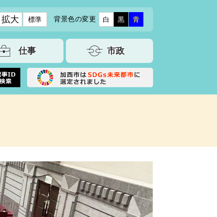
拡大
背景色の変更
標準
白
黒
青
仕事
市政