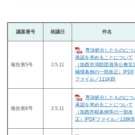
議案番号
発議日
件名
専決処分したものにつ
承認を求めることについて
報告第5号
2.5.11
（加西市消防団員等公務災
補償条例の一部改正）[PDF
ファイル／111KB]
専決処分したものにつ
承認を求めることについて
報告第6号
2.5.11
（加西市税条例等の一部改
正）[PDFファイル／128KB