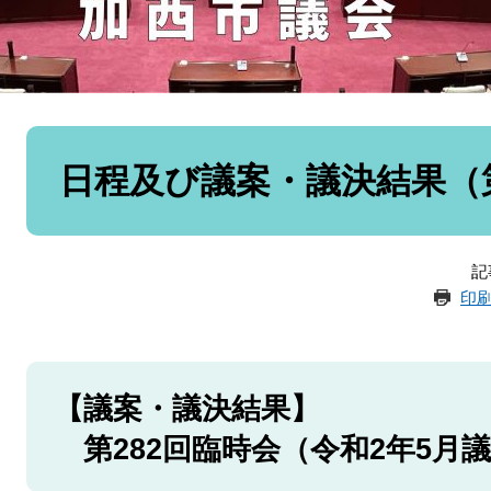
本
文
日程及び議案・議決結果（第
記
印
【議案・議決結果】
第282回臨時会（令和2年5月