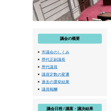
議会の概要
市議会のしくみ
歴代正副議長
歴代議員
議員定数の変遷
過去の選挙結果
議員報酬
議会日程 / 議案・議決結果