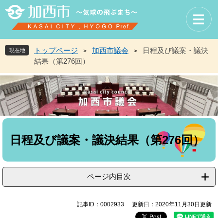
ペ
メ
ー
ニ
ジ
ュ
の
ー
先
を
トップページ
加西市議会
日程及び議案・議決
現在地
>
>
頭
飛
結果（第276回）
で
ば
す
し
。
て
本
文
へ
本
文
日程及び議案・議決結果（第276回）
ページ内目次
記事ID：0002933
更新日：2020年11月30日更新