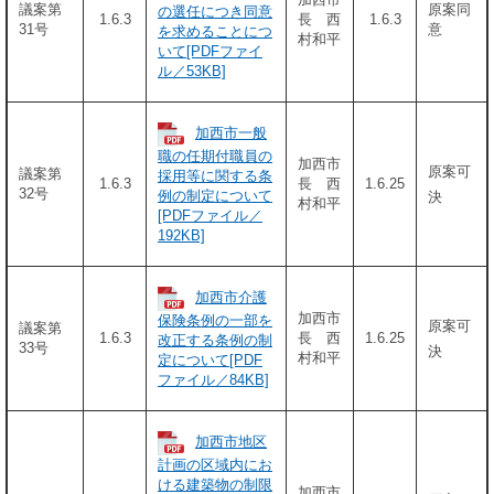
議案第
原案同
の選任につき同意
1.6.3
長 西
1.6.3
31号
意
を求めることにつ
村和平
いて[PDFファイ
ル／53KB]
加西市一般
職の任期付職員の
加西市
原案可
議案第
採用等に関する条
1.6.3
長 西
1.6.25
32号
例の制定について
決
村和平
[PDFファイル／
192KB]
加西市介護
加西市
保険条例の一部を
原案可
議案第
1.6.3
長 西
1.6.25
改正する条例の制
33号
決
村和平
定について[PDF
ファイル／84KB]
加西市地区
計画の区域内にお
ける建築物の制限
加西市