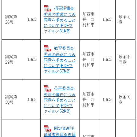
損害評価会
加西市
委員の委嘱につき
議案第
原案同
1.6.3
長 西
1.6.3
同意を求めること
28号
意
村和平
について[PDFフ
ァイル／61KB]
教育委員会
加西市
委員の任命につき
議案第
原案不
1.6.3
長 西
1.6.3
同意を求めること
29号
同意
村和平
について[PDFフ
ァイル／57KB]
公平委員会
加西市
委員の選任につき
議案第
原案同
1.6.3
長 西
1.6.3
同意を求めること
30号
意
村和平
について[PDFフ
ァイル／52KB]
固定資産評
価審査委員会委員
加西市