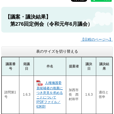
【議案・議決結果】
第276回定例会（令和元年6月議会）
【日程のページへ】
表のサイズを切り替える
議案番
発議
議決
議決結
件名
提案者
号
日
日
果
人権擁護委
員候補者の推薦に
加西市
諮問第1
適任と
つき意見を求める
1.6.3
長 西
1.6.3
号
答申
ことについて
村和平
[PDFファイル／
63KB]