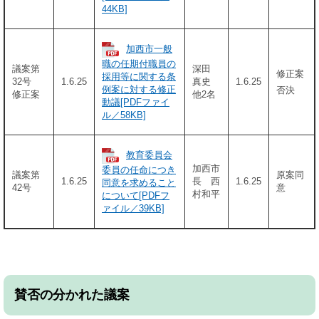
44KB]
加西市一般
職の任期付職員の
議案第
深田
修正案
採用等に関する条
32号
1.6.25
真史
1.6.25
例案に対する修正
否決
修正案
他2名
動議[PDFファイ
ル／58KB]
教育委員会
加西市
委員の任命につき
議案第
原案同
1.6.25
長 西
1.6.25
同意を求めること
42号
意
村和平
について[PDFフ
ァイル／39KB]
賛否の分かれた議案