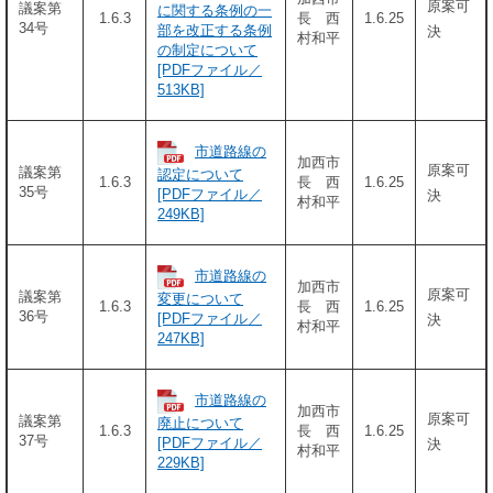
原案可
議案第
に関する条例の一
1.6.3
長 西
1.6.25
34号
部を改正する条例
決
村和平
の制定について
[PDFファイル／
513KB]
市道路線の
加西市
原案可
議案第
認定について
1.6.3
長 西
1.6.25
35号
[PDFファイル／
決
村和平
249KB]
市道路線の
加西市
原案可
議案第
変更について
1.6.3
長 西
1.6.25
36号
[PDFファイル／
決
村和平
247KB]
市道路線の
加西市
原案可
議案第
廃止について
1.6.3
長 西
1.6.25
37号
[PDFファイル／
決
村和平
229KB]