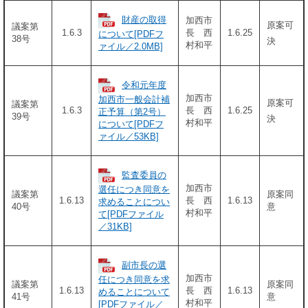
財産の取得
加西市
原案可
議案第
1.6.3
長 西
1.6.25
について[PDFフ
38号
決
村和平
ァイル／2.0MB]
令和元年度
加西市
加西市一般会計補
原案可
議案第
1.6.3
長 西
1.6.25
正予算（第2号）
39号
決
村和平
について[PDFフ
ァイル／53KB]
監査委員の
加西市
選任につき同意を
議案第
原案同
1.6.13
長 西
1.6.13
求めることについ
40号
意
村和平
て[PDFファイル
／31KB]
副市長の選
加西市
任につき同意を求
議案第
原案同
1.6.13
長 西
1.6.13
めることについて
41号
意
村和平
[PDFファイル／