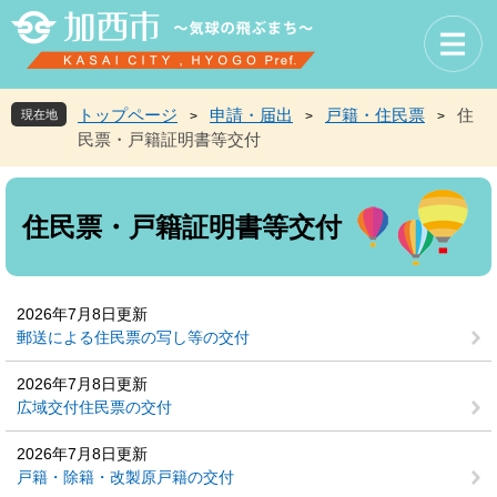
ペ
メ
ー
ニ
ジ
ュ
の
ー
先
を
トップページ
申請・届出
戸籍・住民票
住
現在地
>
>
>
頭
飛
民票・戸籍証明書等交付
で
ば
す
し
本
。
て
文
本
住民票・戸籍証明書等交付
文
へ
2026年7月8日更新
郵送による住民票の写し等の交付
2026年7月8日更新
広域交付住民票の交付
2026年7月8日更新
戸籍・除籍・改製原戸籍の交付